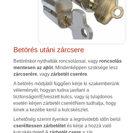
Betörés utáni zárcsere
Betöréskor nyithatták roncsolással, vagy
roncsolás
mentesen az ajtót
. Mindenképpen szüksége lesz
zárcserére
, vagy
zárbetét cserére
.
A betörés módjától függően kérje ki szakemberünk
véleményét, hogyan tudna javítani a
biztonságon!Elveszett kulcs, vagy új tulajdonos
esetén kérjen zárbetét cserét!Nem tudhatja, hogy
kinek a kezébe kerül a kulcskészlet.
Lehetőség szerint ilyenkor a legrövidebb időn belül
cseréltessen zárbetétet
és kérje a hozzá való
kulcskészletet! A
zárbetét csere
a zár