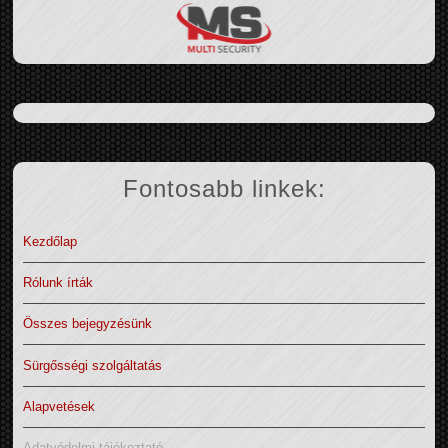
Fontosabb linkek:
Kezdőlap
Rólunk írták
Összes bejegyzésünk
Sürgősségi szolgáltatás
Alapvetések
Adatvédelmi tájékoztató