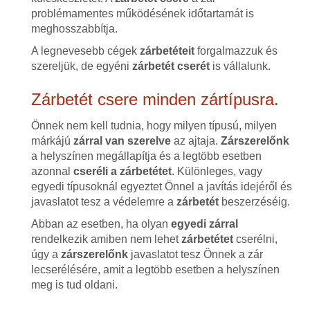
problémamentes működésének időtartamát is
meghosszabbítja.
A legnevesebb cégek
zárbetéteit
forgalmazzuk és
szereljük, de egyéni
zárbetét cserét
is vállalunk.
Zárbetét csere minden zártípusra.
Önnek nem kell tudnia, hogy milyen típusú, milyen
márkájú
zárral van szerelve
az ajtaja.
Zárszerelőnk
a helyszínen megállapítja és a legtöbb esetben
azonnal
cseréli a zárbetétet
. Különleges, vagy
egyedi típusoknál egyeztet Önnel a javítás idejéről és
javaslatot tesz a védelemre a
zárbetét
beszerzéséig.
Abban az esetben, ha olyan
egyedi zárral
rendelkezik amiben nem lehet
zárbetétet
cserélni,
úgy a
zárszerelőnk
javaslatot tesz Önnek a zár
lecserélésére, amit a legtöbb esetben a helyszínen
meg is tud oldani.