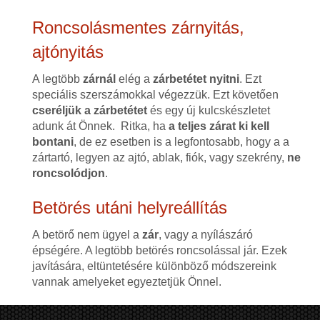
Roncsolásmentes zárnyitás,
ajtónyitás
A legtöbb
zárnál
elég a
zárbetétet nyitni
. Ezt
speciális szerszámokkal végezzük. Ezt követően
cseréljük a zárbetétet
és egy új kulcskészletet
adunk át Önnek. Ritka, ha
a teljes zárat ki kell
bontani
, de ez esetben is a legfontosabb, hogy a a
zártartó, legyen az ajtó, ablak, fiók, vagy szekrény,
ne
roncsolódjon
.
Betörés utáni helyreállítás
A betörő nem ügyel a
zár
, vagy a nyílászáró
épségére. A legtöbb betörés roncsolással jár. Ezek
javítására, eltüntetésére különböző módszereink
vannak amelyeket egyeztetjük Önnel.