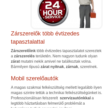
Zárszerelők több évtizedes
tapasztalattal
Zárszerelőink
több évtizedes tapasztalatot szereztek
a
zárszerelés
területén. Nem nagyon tudunk olyan
zárat
mutatni nekik amivel ne találkoztak volna.
Bármilyen típusú
zárat
nyitnak
,
zárnak
, szerelnek.
Mobil szerelőautók
A magas szakmai felkészültség mellett legalább ilyen
magas szintre tettük a technikai felkészültségünket is.
Professzionálisan felszerelt
szervizautónkkal
a
legtöbb háztartásban felmerülő problémát a