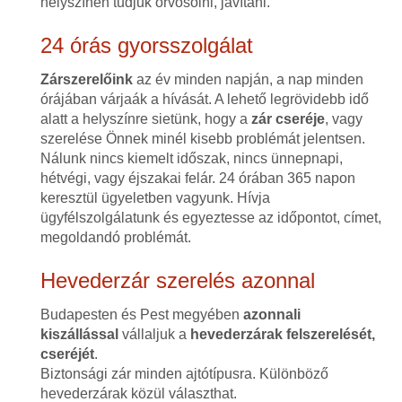
helyszínen tudjuk orvosolni, javítani.
24 órás gyorsszolgálat
Zárszerelőink
az év minden napján, a nap minden
órájában várjaák a hívását. A lehető legrövidebb idő
alatt a helyszínre sietünk, hogy a
zár cseréje
, vagy
szerelése Önnek minél kisebb problémát jelentsen.
Nálunk nincs kiemelt időszak, nincs ünnepnapi,
hétvégi, vagy éjszakai felár. 24 órában 365 napon
keresztül ügyeletben vagyunk. Hívja
ügyfélszolgálatunk és egyeztesse az időpontot, címet,
megoldandó problémát.
Hevederzár szerelés azonnal
Budapesten és Pest megyében
azonnali
kiszállással
vállaljuk a
hevederzárak felszerelését,
cseréjét
.
Biztonsági zár minden ajtótípusra. Különböző
hevederzárak közül választhat.