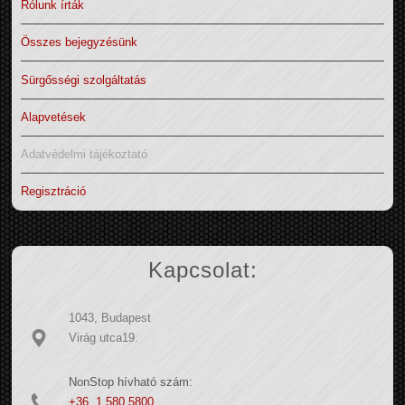
Rólunk írták
Összes bejegyzésünk
Sürgősségi szolgáltatás
Alapvetések
Adatvédelmi tájékoztató
Regisztráció
Kapcsolat:
1043, Budapest
Virág utca19.
NonStop hívható szám:
+36 1 580 5800