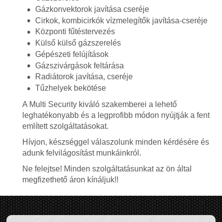
Gázkonvektorok javítása cseréje
Cirkok, kombicirkók vízmelegítők javítása-cseréje
Központi fűtéstervezés
Külső külső gázszerelés
Gépészeti felújítások
Gázszivárgások feltárása
Radiátorok javítása, cseréje
Tűzhelyek bekötése
A Multi Security kiváló szakemberei a lehető
leghatékonyabb és a legprofibb módon nyújtják a fent
említett szolgáltatásokat.
Hívjon, készséggel válaszolunk minden kérdésére és
adunk felvilágosítást munkáinkról.
Ne felejtse! Minden szolgáltatásunkat az ön által
megfizethető áron kínáljuk!!