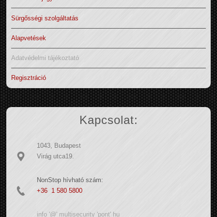
Sürgősségi szolgáltatás
Alapvetések
Adatvédelmi tájékoztató
Regisztráció
Kapcsolat:
1043, Budapest
Virág utca19.
NonStop hívható szám:
+36 1 580 5800
info '@' multisecurity 'pont' hu