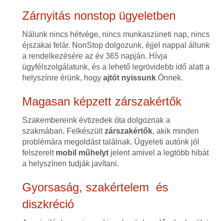
Zárnyitás nonstop ügyeletben
Nálunk nincs hétvége, nincs munkaszüneti nap, nincs
éjszakai felár. NonStop dolgozunk, éjjel nappal állunk
a rendelkezésére az év 365 napján. Hívja
ügyfélszolgálatunk, és a lehető legrövidebb idő alatt a
helyszínre érünk, hogy
ajtót nyissunk
Önnek.
Magasan képzett zárszakértők
Szakembereink évtizedek óta dolgoznak a
szakmában. Felkészült
zárszakértők
, akik minden
problémára megoldást találnak. Ügyeleti autónk jól
felszerelt
mobil műhelyt
jelent amivel a legtöbb hibát
a helyszínen tudják javítani.
Gyorsaság, szakértelem és
diszkréció