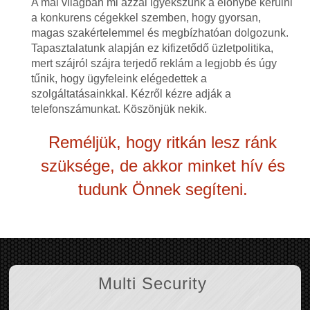
A mai világban mi azzal igyekszünk a előnybe kerülni
a konkurens cégekkel szemben, hogy gyorsan,
magas szakértelemmel és megbízhatóan dolgozunk.
Tapasztalatunk alapján ez kifizetődő üzletpolitika,
mert szájról szájra terjedő reklám a legjobb és úgy
tűnik, hogy ügyfeleink elégedettek a
szolgáltatásainkkal. Kézről kézre adják a
telefonszámunkat. Köszönjük nekik.
Reméljük, hogy ritkán lesz ránk
szüksége, de akkor minket hív és
tudunk Önnek segíteni.
Multi Security