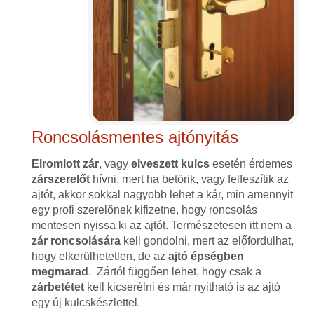
Roncsolásmentes ajtónyitás
Elromlott zár
, vagy
elveszett kulcs
esetén érdemes
zárszerelőt
hívni, mert ha betörik, vagy felfeszítik az
ajtót, akkor sokkal nagyobb lehet a kár, min amennyit
egy profi szerelőnek kifizetne, hogy roncsolás
mentesen nyissa ki az ajtót. Természetesen itt nem a
zár roncsolására
kell gondolni, mert az előfordulhat,
hogy elkerülhetetlen, de az
ajtó épségben
megmarad
. Zártól függően lehet, hogy csak a
zárbetétet
kell kicserélni és már nyitható is az ajtó
egy új kulcskészlettel.