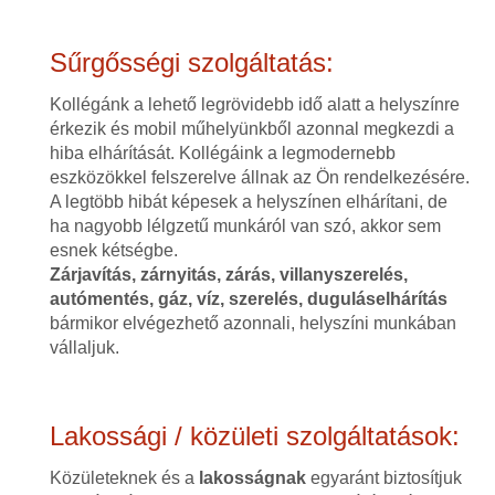
Sűrgősségi szolgáltatás:
Kollégánk a lehető legrövidebb idő alatt a helyszínre
érkezik és mobil műhelyünkből azonnal megkezdi a
hiba elhárítását. Kollégáink a legmodernebb
eszközökkel felszerelve állnak az Ön rendelkezésére.
A legtöbb hibát képesek a helyszínen elhárítani, de
ha nagyobb lélgzetű munkáról van szó, akkor sem
esnek kétségbe.
Zárjavítás, zárnyitás, zárás, villanyszerelés,
autómentés, gáz, víz, szerelés, duguláselhárítás
bármikor elvégezhető azonnali, helyszíni munkában
vállaljuk.
Lakossági / közületi szolgáltatások:
Közületeknek és a
lakosságnak
egyaránt biztosítjuk