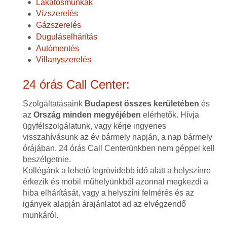
Lakatosmunkák
Vízszerelés
Gázszerelés
Duguláselhárítás
Autómentés
Villanyszerelés
24 órás Call Center:
Szolgáltatásaink
Budapest összes kerületében
és
az
Ország minden megyéjében
elérhetők. Hívja
ügyfélszolgálatunk, vagy kérje ingyenes
visszahívásunk az év bármely napján, a nap bármely
órájában. 24 órás Call Centerünkben nem géppel kell
beszélgetnie.
Kollégánk a lehető legrövidebb idő alatt a helyszínre
érkezik és mobil műhelyünkből azonnal megkezdi a
hiba elhárítását, vagy a helyszíni felmérés és az
igányek alapján árajánlatot ad az elvégzendő
munkáról.