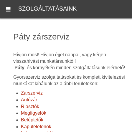
SZOLGÁLTATÁSAINK
Páty zárszerviz
Hívjon most! Hívjon éjjel nappal, vagy kérjen
visszahívást munkatársunktól!
Páty
és környékén minden szolgáltatásunk elérhető!
Gyorsszerviz szolgáltatásokat és komplett kivitelezési
munkákat kínálunk az alábbi területeken:
Zárszerviz
Autózár
Riasztók
Megfigyelők
Beléptetők
Kaputelefonok