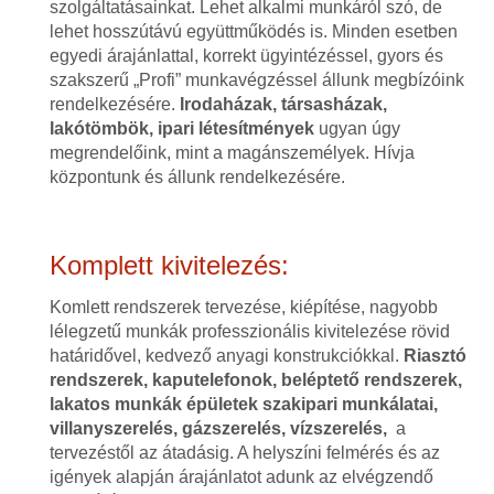
szolgáltatásainkat. Lehet alkalmi munkáról szó, de
lehet hosszútávú együttműködés is. Minden esetben
egyedi árajánlattal, korrekt ügyintézéssel, gyors és
szakszerű „Profi” munkavégzéssel állunk megbízóink
rendelkezésére.
Irodaházak, társasházak,
lakótömbök, ipari létesítmények
ugyan úgy
megrendelőink, mint a magánszemélyek. Hívja
központunk és állunk rendelkezésére.
Komplett kivitelezés:
Komlett rendszerek tervezése, kiépítése, nagyobb
lélegzetű munkák professzionális kivitelezése rövid
határidővel, kedvező anyagi konstrukciókkal.
Riasztó
rendszerek, kaputelefonok, beléptető rendszerek,
lakatos munkák épületek szakipari munkálatai,
villanyszerelés, gázszerelés, vízszerelés,
a
tervezéstől az átadásig. A helyszíni felmérés és az
igények alapján árajánlatot adunk az elvégzendő