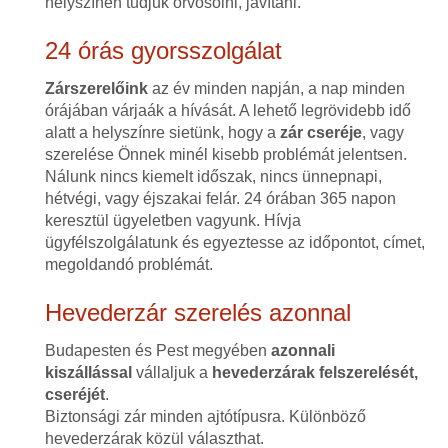
helyszínen tudjuk orvosolni, javítani.
24 órás gyorsszolgálat
Zárszerelőink
az év minden napján, a nap minden
órájában várjaák a hívását. A lehető legrövidebb idő
alatt a helyszínre sietünk, hogy a
zár cseréje
, vagy
szerelése Önnek minél kisebb problémát jelentsen.
Nálunk nincs kiemelt időszak, nincs ünnepnapi,
hétvégi, vagy éjszakai felár. 24 órában 365 napon
keresztül ügyeletben vagyunk. Hívja
ügyfélszolgálatunk és egyeztesse az időpontot, címet,
megoldandó problémát.
Hevederzár szerelés azonnal
Budapesten és Pest megyében
azonnali
kiszállással
vállaljuk a
hevederzárak felszerelését,
cseréjét
.
Biztonsági zár minden ajtótípusra. Különböző
hevederzárak közül választhat.