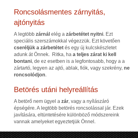
Roncsolásmentes zárnyitás,
ajtónyitás
A legtöbb
zárnál
elég a
zárbetétet nyitni
. Ezt
speciális szerszámokkal végezzük. Ezt követően
cseréljük a zárbetétet
és egy új kulcskészletet
adunk át Önnek. Ritka, ha
a teljes zárat ki kell
bontani
, de ez esetben is a legfontosabb, hogy a a
zártartó, legyen az ajtó, ablak, fiók, vagy szekrény,
ne
roncsolódjon
.
Betörés utáni helyreállítás
A betörő nem ügyel a
zár
, vagy a nyílászáró
épségére. A legtöbb betörés roncsolással jár. Ezek
javítására, eltüntetésére különböző módszereink
vannak amelyeket egyeztetjük Önnel.