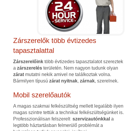
Zárszerelők több évtizedes
tapasztalattal
Zárszerelőink
több évtizedes tapasztalatot szereztek
a
zárszerelés
területén. Nem nagyon tudunk olyan
zárat
mutatni nekik amivel ne találkoztak volna.
Bármilyen típusú
zárat
nyitnak
,
zárnak
, szerelnek.
Mobil szerelőautók
A magas szakmai felkészültség mellett legalább ilyen
magas szintre tettük a technikai felkészültségünket is.
Professzionálisan felszerelt
szervizautónkkal
a
legtöbb háztartásban felmerülő problémát a