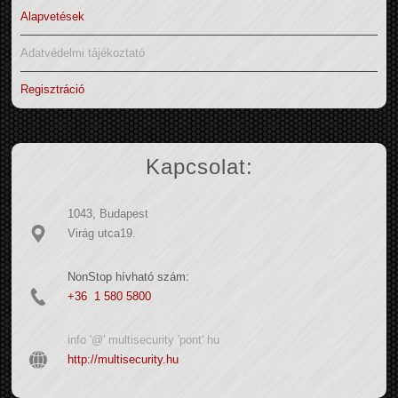
Alapvetések
Adatvédelmi tájékoztató
Regisztráció
Kapcsolat:
1043, Budapest
Virág utca19.
NonStop hívható szám:
+36 1 580 5800
info '@' multisecurity 'pont' hu
http://multisecurity.hu