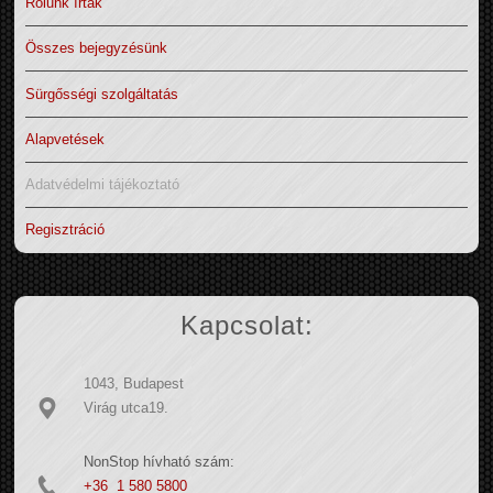
Rólunk írták
Összes bejegyzésünk
Sürgősségi szolgáltatás
Alapvetések
Adatvédelmi tájékoztató
Regisztráció
Kapcsolat:
1043, Budapest
Virág utca19.
NonStop hívható szám:
+36 1 580 5800