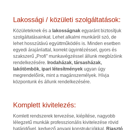
Lakossági / közületi szolgáltatások:
Közületeknek és a
lakosságnak
egyaránt biztosítjuk
szolgáltatásainkat. Lehet alkalmi munkáról szó, de
lehet hosszútávú együttműködés is. Minden esetben
egyedi árajánlattal, korrekt ügyintézéssel, gyors és
szakszerű „Profi” munkavégzéssel állunk megbízóink
rendelkezésére.
Irodaházak, társasházak,
lakótömbök, ipari létesítmények
ugyan úgy
megrendelőink, mint a magánszemélyek. Hívja
központunk és állunk rendelkezésére.
Komplett kivitelezés:
Komlett rendszerek tervezése, kiépítése, nagyobb
lélegzetű munkák professzionális kivitelezése rövid
határidővel, kedvező anyagi konstrukciókkal.
Riasztó