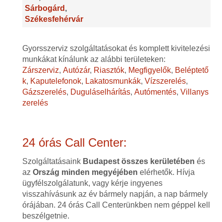
Sárbogárd
,
Székesfehérvár
Gyorsszerviz szolgáltatásokat és komplett kivitelezési
munkákat kínálunk az alábbi területeken:
Zárszerviz
,
Autózár
,
Riasztók
,
Megfigyelők
,
Beléptető
k
,
Kaputelefonok
,
Lakatosmunkák
,
Vízszerelés
,
Gázszerelés
,
Duguláselhárítás
,
Autómentés
,
Villanys
zerelés
24 órás Call Center:
Szolgáltatásaink
Budapest összes kerületében
és
az
Ország minden megyéjében
elérhetők. Hívja
ügyfélszolgálatunk, vagy kérje ingyenes
visszahívásunk az év bármely napján, a nap bármely
órájában. 24 órás Call Centerünkben nem géppel kell
beszélgetnie.