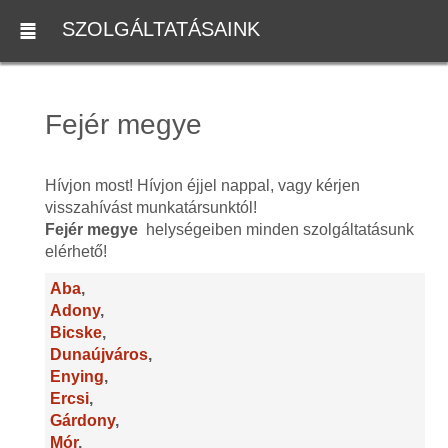
SZOLGÁLTATÁSAINK
Fejér megye
Hívjon most! Hívjon éjjel nappal, vagy kérjen
visszahívást munkatársunktól!
Fejér megye
helységeiben minden szolgáltatásunk
elérhető!
Aba
,
Adony
,
Bicske
,
Dunaújváros
,
Enying
,
Ercsi
,
Gárdony
,
Mór
,