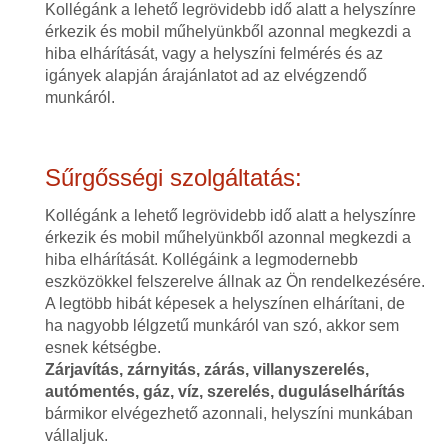
Kollégánk a lehető legrövidebb idő alatt a helyszínre
érkezik és mobil műhelyünkből azonnal megkezdi a
hiba elhárítását, vagy a helyszíni felmérés és az
igányek alapján árajánlatot ad az elvégzendő
munkáról.
Sűrgősségi szolgáltatás:
Kollégánk a lehető legrövidebb idő alatt a helyszínre
érkezik és mobil műhelyünkből azonnal megkezdi a
hiba elhárítását. Kollégáink a legmodernebb
eszközökkel felszerelve állnak az Ön rendelkezésére.
A legtöbb hibát képesek a helyszínen elhárítani, de
ha nagyobb lélgzetű munkáról van szó, akkor sem
esnek kétségbe.
Zárjavítás, zárnyitás, zárás, villanyszerelés,
autómentés, gáz, víz, szerelés, duguláselhárítás
bármikor elvégezhető azonnali, helyszíni munkában
vállaljuk.