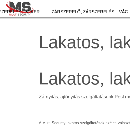
ZERELÉS – V. KER. –…
ZÁRSZERELŐ, ZÁRSZERELÉS – VÁC
Lakatos, la
Lakatos, l
Zárnyitás, ajtónyitás szolgáltatásunk Pest m
A Multi Security lakatos szolgáltatások széles választ