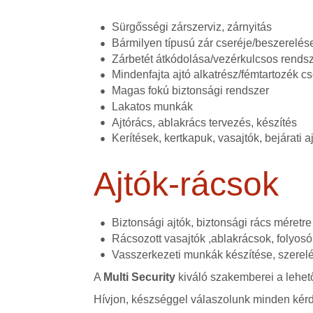
Sürgősségi zárszerviz, zárnyitás
Bármilyen típusú zár cseréje/beszerelése
Zárbetét átkódolása/vezérkulcsos rends
Mindenfajta ajtó alkatrész/fémtartozék cs
Magas fokú biztonsági rendszer
Lakatos munkák
Ajtórács, ablakrács tervezés, készítés
Kerítések, kertkapuk, vasajtók, bejárati 
Ajtók-rácsok
Biztonsági ajtók, biztonsági rács méretr
Rácsozott vasajtók ,ablakrácsok, folyosó
Vasszerkezeti munkák készítése, szerel
A
Multi Security
kiváló szakemberei a lehető
Hívjon, készséggel válaszolunk minden kérd