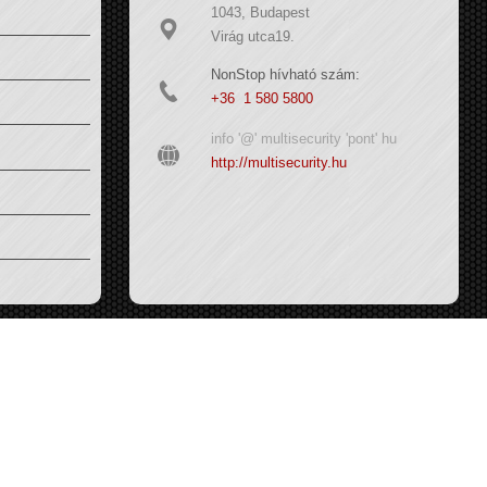
1043, Budapest
Virág utca19.
NonStop hívható szám:
+36 1 580 5800
info '@' multisecurity 'pont' hu
http://multisecurity.hu