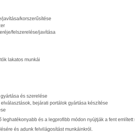
/javítása/korszerűsítése
zer
eréje/felszerelése/javítása
ajtók lakatos munkái
e gyártása és szerelése
 elválasztások, bejárati portálok gyártása készítése
ése
 leghatékonyabb és a legprofibb módon nyújtják a fent említett 
ésére és adunk felvilágosítást munkáinkról.