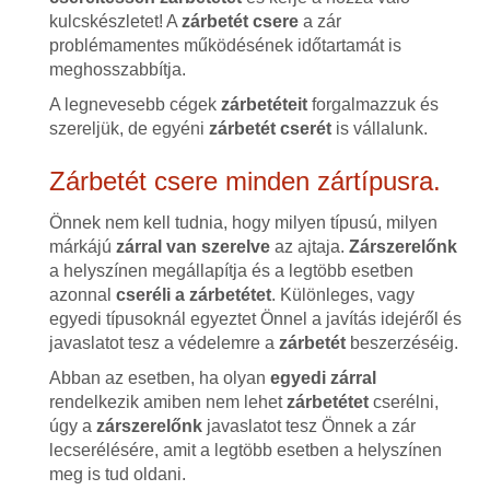
kulcskészletet! A
zárbetét csere
a zár
problémamentes működésének időtartamát is
meghosszabbítja.
A legnevesebb cégek
zárbetéteit
forgalmazzuk és
szereljük, de egyéni
zárbetét cserét
is vállalunk.
Zárbetét csere minden zártípusra.
Önnek nem kell tudnia, hogy milyen típusú, milyen
márkájú
zárral van szerelve
az ajtaja.
Zárszerelőnk
a helyszínen megállapítja és a legtöbb esetben
azonnal
cseréli a zárbetétet
. Különleges, vagy
egyedi típusoknál egyeztet Önnel a javítás idejéről és
javaslatot tesz a védelemre a
zárbetét
beszerzéséig.
Abban az esetben, ha olyan
egyedi zárral
rendelkezik amiben nem lehet
zárbetétet
cserélni,
úgy a
zárszerelőnk
javaslatot tesz Önnek a zár
lecserélésére, amit a legtöbb esetben a helyszínen
meg is tud oldani.