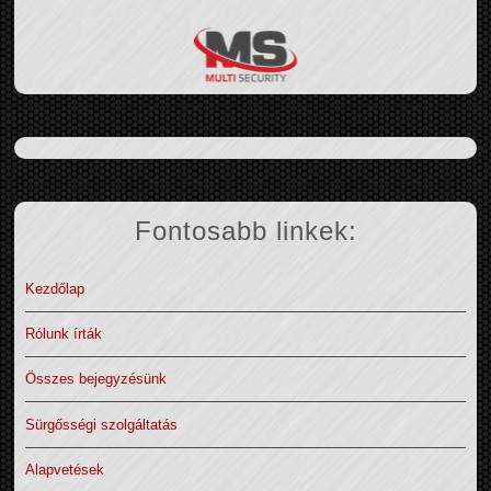
Fontosabb linkek:
Kezdőlap
Rólunk írták
Összes bejegyzésünk
Sürgősségi szolgáltatás
Alapvetések