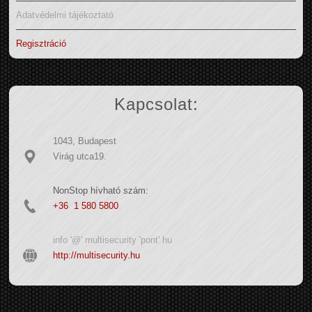
Adatvédelmi tájékoztató
Regisztráció
Kapcsolat:
1043, Budapest
Virág utca19.
NonStop hívható szám:
+36 1 580 5800
info '@' multisecurity 'pont' hu
http://multisecurity.hu