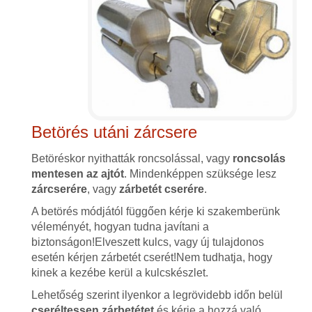
Betörés utáni zárcsere
Betöréskor nyithatták roncsolással, vagy
roncsolás
mentesen az ajtót
. Mindenképpen szüksége lesz
zárcserére
, vagy
zárbetét cserére
.
A betörés módjától függően kérje ki szakemberünk
véleményét, hogyan tudna javítani a
biztonságon!Elveszett kulcs, vagy új tulajdonos
esetén kérjen zárbetét cserét!Nem tudhatja, hogy
kinek a kezébe kerül a kulcskészlet.
Lehetőség szerint ilyenkor a legrövidebb időn belül
cseréltessen zárbetétet
és kérje a hozzá való