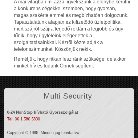
A mai világban mi azzal igyekszünk a előnybe kerülni
a konkurens cégekkel szemben, hogy gyorsan,
magas szakértelemmel és megbízhatóan dolgozunk.
Tapasztalatunk alapján ez kifizetődő üzletpolitika,
mert szájról szájra terjedő reklám a legjobb és úgy
tűnik, hogy ügyfeleink elégedettek a
szolgáltatásainkkal. Kézről kézre adják a
telefonszámunkat. Köszönjük nekik.
Reméljük, hogy ritkán lesz ránk szüksége, de akkor
minket hív és tudunk Önnek segíteni.
Multi Security
0-24 NonStop hívható Gyorsszolgálat
Tel: 06 1 580 5800
Copyright © 1998. Minden jog fenntartva.