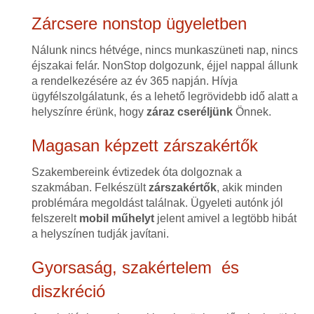
Zárcsere nonstop ügyeletben
Nálunk nincs hétvége, nincs munkaszüneti nap, nincs
éjszakai felár. NonStop dolgozunk, éjjel nappal állunk
a rendelkezésére az év 365 napján. Hívja
ügyfélszolgálatunk, és a lehető legrövidebb idő alatt a
helyszínre érünk, hogy
záraz cseréljünk
Önnek.
Magasan képzett zárszakértők
Szakembereink évtizedek óta dolgoznak a
szakmában. Felkészült
zárszakértők
, akik minden
problémára megoldást találnak. Ügyeleti autónk jól
felszerelt
mobil műhelyt
jelent amivel a legtöbb hibát
a helyszínen tudják javítani.
Gyorsaság, szakértelem és
diszkréció