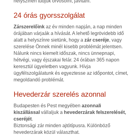
helyszínen tudjuk orvosolni, javítani.
24 órás gyorsszolgálat
Zárszerelőink
az év minden napján, a nap minden
órájában várjaák a hívását. A lehető legrövidebb idő
alatt a helyszínre sietünk, hogy a
zár cseréje
, vagy
szerelése Önnek minél kisebb problémát jelentsen.
Nálunk nincs kiemelt időszak, nincs ünnepnapi,
hétvégi, vagy éjszakai felár. 24 órában 365 napon
keresztül ügyeletben vagyunk. Hívja
ügyfélszolgálatunk és egyeztesse az időpontot, címet,
megoldandó problémát.
Hevederzár szerelés azonnal
Budapesten és Pest megyében
azonnali
kiszállással
vállaljuk a
hevederzárak felszerelését,
cseréjét
.
Biztonsági zár minden ajtótípusra. Különböző
hevederzárak közül választhat.