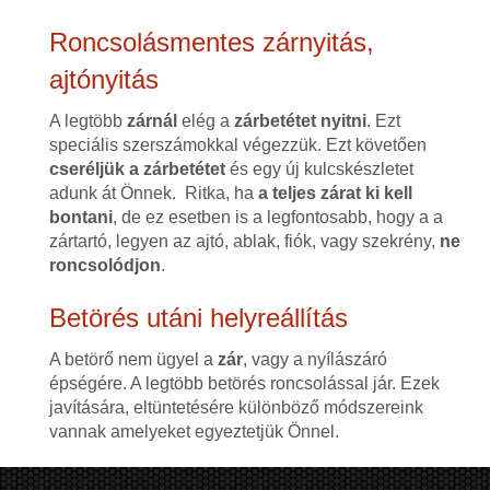
Roncsolásmentes zárnyitás,
ajtónyitás
A legtöbb
zárnál
elég a
zárbetétet nyitni
. Ezt
speciális szerszámokkal végezzük. Ezt követően
cseréljük a zárbetétet
és egy új kulcskészletet
adunk át Önnek. Ritka, ha
a teljes zárat ki kell
bontani
, de ez esetben is a legfontosabb, hogy a a
zártartó, legyen az ajtó, ablak, fiók, vagy szekrény,
ne
roncsolódjon
.
Betörés utáni helyreállítás
A betörő nem ügyel a
zár
, vagy a nyílászáró
épségére. A legtöbb betörés roncsolással jár. Ezek
javítására, eltüntetésére különböző módszereink
vannak amelyeket egyeztetjük Önnel.