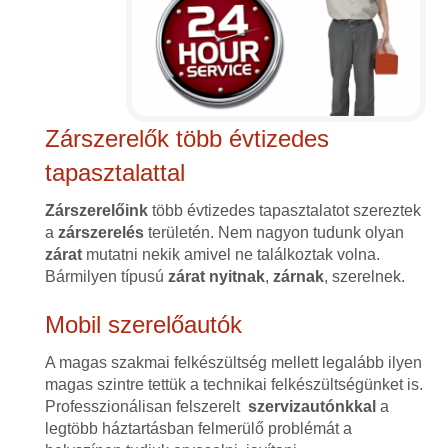
Zárszerelők több évtizedes
tapasztalattal
Zárszerelőink
több évtizedes tapasztalatot szereztek
a
zárszerelés
területén. Nem nagyon tudunk olyan
zárat
mutatni nekik amivel ne találkoztak volna.
Bármilyen típusú
zárat
nyitnak
,
zárnak
, szerelnek.
Mobil szerelőautók
A magas szakmai felkészültség mellett legalább ilyen
magas szintre tettük a technikai felkészültségünket is.
Professzionálisan felszerelt
szervizautónkkal
a
legtöbb háztartásban felmerülő problémát a