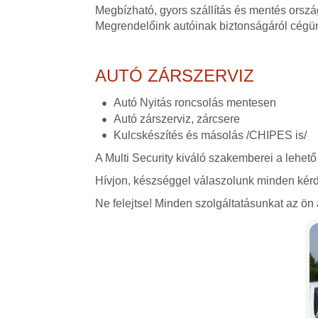
Megbízható, gyors szállítás és mentés orszá
Megrendelőink autóinak biztonságáról cégü
AUTÓ ZÁRSZERVIZ
Autó Nyitás roncsolás mentesen
Autó zárszerviz, zárcsere
Kulcskészítés és másolás /CHIPES is/
A Multi Security kiváló szakemberei a lehető
Hívjon, készséggel válaszolunk minden kérd
Ne felejtse! Minden szolgáltatásunkat az ön á