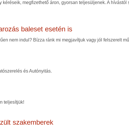
 kéréseik, megfizethető áron, gyorsan teljesüljenek. A hívástól
arozás baleset esetén is
en nem indul? Bízza ránk mi megjavítjuk vagy jól felszerelt mű
tószerelés és Autónyitás.
 teljesítjük!
szült szakemberek