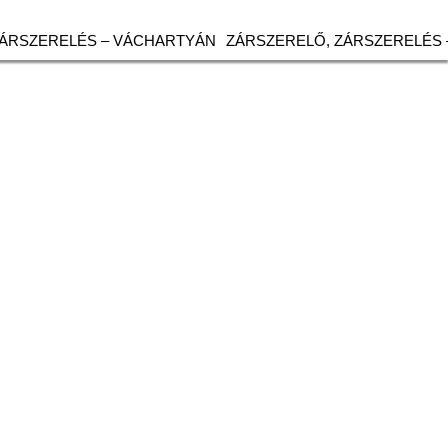
ZÁRSZERELÉS – VÁCHARTYÁN
ZÁRSZERELŐ, ZÁRSZERELÉS 