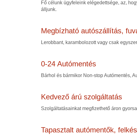
Fő célunk ügyfeleink elégedettsége, az, hogy
álljunk.
Megbízható autószállítás, fuv
Lerobbant, karambolozott vagy csak egyszerű
0-24 Autómentés
Bárhol és bármikor Non-stop Autómentés, Au
Kedvező árú szolgáltatás
Szolgáltatásainkat megfizethető áron gyorsan
Tapasztalt autómentők, felké