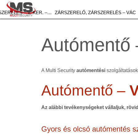
ZERELÉS – V. KER. –…
ZÁRSZERELŐ, ZÁRSZERELÉS – VÁC
Autómentő 
A Multi Security
autómentési
szolgáltatások 
Autómentő –
V
Az alábbi tevékenységeket vállaljuk, rövi
Gyors és olcsó autómentés sz