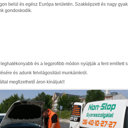
gon belül és egész Európa területén. Szakképzett és nagy gyako
nk gondoskodik.
 leghatékonyabb és a legprofibb módon nyújtják a fent említett s
ésére és adunk felvilágosítást munkáinkról.
ltal megfizethető áron kínáljuk!!