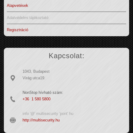
Alapvetések
Adatvédelmi tájékoztató
Regisztráció
Kapcsolat:
1043, Budapest
Virág utca19.
NonStop hívható szám:
+36 1 580 5800
info '@' multisecurity 'pont' hu
http://multisecurity.hu