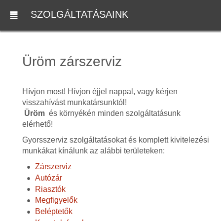
SZOLGÁLTATÁSAINK
Üröm zárszerviz
Hívjon most! Hívjon éjjel nappal, vagy kérjen
visszahívást munkatársunktól!
Üröm
és környékén minden szolgáltatásunk
elérhető!
Gyorsszerviz szolgáltatásokat és komplett kivitelezési
munkákat kínálunk az alábbi területeken:
Zárszerviz
Autózár
Riasztók
Megfigyelők
Beléptetők