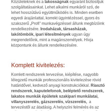
Közületeknek és a
lakosságnak
egyaránt biztosítjuk
szolgáltatásainkat. Lehet alkalmi munkáról szó, de
lehet hosszútávú együttműködés is. Minden esetben
egyedi árajánlattal, korrekt ügyintézéssel, gyors és
szakszerű „Profi” munkavégzéssel állunk megbízóink
rendelkezésére.
Irodaházak, társasházak,
lakótömbök, ipari létesítmények
ugyan úgy
megrendelőink, mint a magánszemélyek. Hívja
központunk és állunk rendelkezésére.
Komplett kivitelezés:
Komlett rendszerek tervezése, kiépítése, nagyobb
lélegzetű munkák professzionális kivitelezése rövid
határidővel, kedvező anyagi konstrukciókkal.
Riasztó
rendszerek, kaputelefonok, beléptető rendszerek,
lakatos munkák épületek szakipari munkálatai,
villanyszerelés, gázszerelés, vízszerelés,
a
tervezéstől az átadásig. A helyszíni felmérés és az