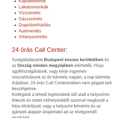
Kaputelefonok
Lakatosmunkák
Vízszerelés
Gázszerelés
Duguláselhárítás
Autómentés
Villanyszerelés
24 órás Call Center:
Szolgáltatásaink
Budapest összes kerületében
és
az
Ország minden megyéjében
elérhetők. Hívja
ügyfélszolgálatunk, vagy kérje ingyenes
visszahívásunk az év bármely napján, a nap bármely
órájában. 24 órás Call Centerünkben nem géppel kell
beszélgetnie.
Kollégánk a lehető legrövidebb idő alatt a helyszínre
érkezik és mobil műhelyünkből azonnal megkezdi a
hiba elhárítását, vagy a helyszíni felmérés és az
igányek alapján árajánlatot ad az elvégzendő
munkáról.