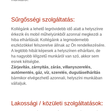
Sűrgősségi szolgáltatás:
Kollégánk a lehető legrövidebb idő alatt a helyszínre
érkezik és mobil műhelyünkből azonnal megkezdi a
hiba elhárítását. Kollégáink a legmodernebb
eszközökkel felszerelve állnak az Ön rendelkezésére.
A legtöbb hibát képesek a helyszínen elhárítani, de
ha nagyobb lélgzetű munkáról van szó, akkor sem
esnek kétségbe.
Zárjavítás, zárnyitás, zárás, villanyszerelés,
autómentés, gáz, víz, szerelés, duguláselhárítás
bármikor elvégezhető azonnali, helyszíni munkában
vállaljuk.
Lakossági / közületi szolgáltatások: