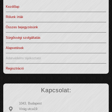
Kezdőlap
Rólunk írták
Összes bejegyzésünk
Sürgősségi szolgáltatás
Alapvetések
Adatvédelmi tájékoztató
Regisztráció
Kapcsolat:
1043, Budapest
Virág utca19.