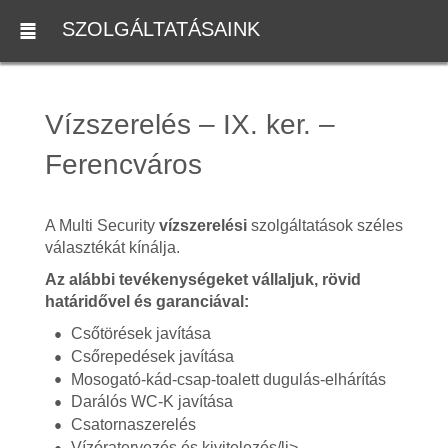
SZOLGÁLTATÁSAINK
Vízszerelés – IX. ker. –
Ferencváros
A Multi Security
vízszerelési
szolgáltatások széles
választékát kínálja.
Az alábbi tevékenységeket vállaljuk, rövid
határidővel és garanciával:
Csőtörések javítása
Csőrepedések javítása
Mosogató-kád-csap-toalett dugulás-elhárítás
Darálós WC-K javítása
Csatornaszerelés
Vízóratervezés és kivitelezés/li>