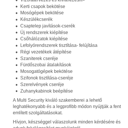
Kerti csapok bekötése
Mosógépek bekötése
Készülékcserék
Csaptelep javítások-cserék
Új rendszerek kiépítése
Csőhálózatok kiépítése
Lefolyórendszerek tisztítása- felújítása
Régi vezetékek átépítése
Szaniterek cseréje
Fürdőszobai átalakítások
Mosogatógépek bekötése
Szifonok tisztítása-cseréje
Szerelvények cseréje
Zuhanykabinok beépítése
A Multi Security kiváló szakemberei a lehető
leghatékonyabb és a legprofibb módon nyújtják a fent
említett szolgáltatásokat.
Hívjon, készséggel válaszolunk minden kérdésére és