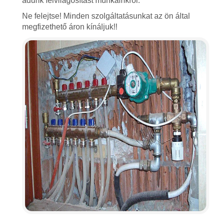
adunk felvilágosítást munkáinkról.
Ne felejtse! Minden szolgáltatásunkat az ön által
megfizethető áron kínáljuk!!