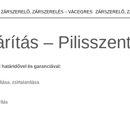
ZÁRSZERELŐ, ZÁRSZERELÉS – VÁCEGRES
ZÁRSZERELŐ, 
rítás – Pilisszent
d határidővel és garanciával:
ítása, zsírtalanítása
ítás