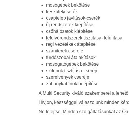
mosógépek bekötése
készülékcserék
csaptelep javítások-cserék
új rendszerek kiépítése
csőhálózatok kiépítése
lefolyórendszerek tisztítása- felújítása
régi vezetékek átépítése
szaniterek cseréje
fürdőszobai átalakítások
mosogatógépek bekötése
szifonok tisztítása-cseréje
szerelvények cseréje
zuhanykabinok beépítése
A Multi Security kiváló szakemberei a lehető
Hívjon, készséggel válaszolunk minden kérd
Ne felejtse! Minden szolgáltatásunkat az Ön á