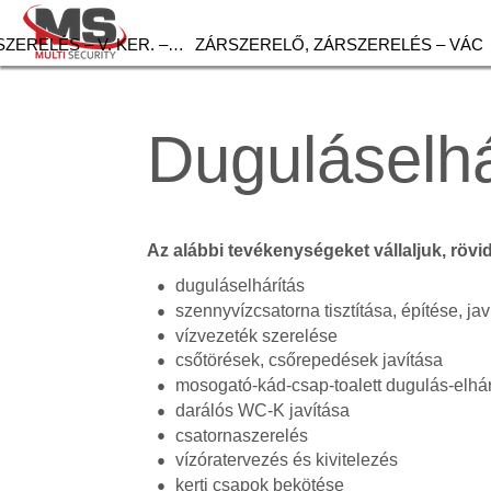
ZERELÉS – V. KER. –…
ZÁRSZERELŐ, ZÁRSZERELÉS – VÁC
Duguláselhá
Az alábbi tevékenységeket vállaljuk, rövi
duguláselhárítás
szennyvízcsatorna tisztítása, építése, jav
vízvezeték szerelése
csőtörések, csőrepedések javítása
mosogató-kád-csap-toalett dugulás-elhár
darálós WC-K javítása
csatornaszerelés
vízóratervezés és kivitelezés
kerti csapok bekötése