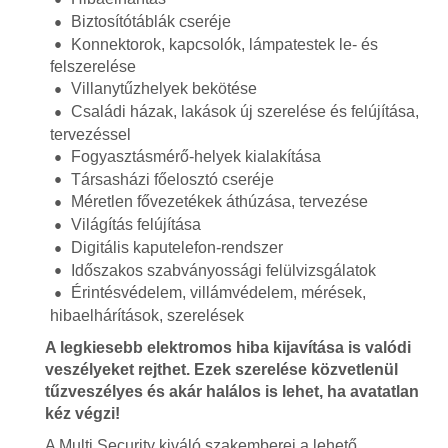
Biztosítótáblák cseréje
Konnektorok, kapcsolók, lámpatestek le- és
felszerelése
Villanytűzhelyek bekötése
Családi házak, lakások új szerelése és felújítása,
tervezéssel
Fogyasztásmérő-helyek kialakítása
Társasházi főelosztó cseréje
Méretlen fővezetékek áthúzása, tervezése
Világítás felújítása
Digitális kaputelefon-rendszer
Időszakos szabványossági felülvizsgálatok
Érintésvédelem, villámvédelem, mérések,
hibaelhárítások, szerelések
A legkiesebb elektromos hiba kijavítása is valódi
veszélyeket rejthet. Ezek szerelése közvetlenül
tűzveszélyes és akár halálos is lehet, ha avatatlan
kéz végzi!
A Multi Security kiváló szakemberei a lehető