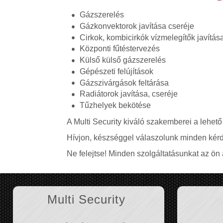
Gázszerelés
Gázkonvektorok javítása cseréje
Cirkok, kombicirkók vízmelegítők javítás
Központi fűtéstervezés
Külső külső gázszerelés
Gépészeti felújítások
Gázszivárgások feltárása
Radiátorok javítása, cseréje
Tűzhelyek bekötése
A Multi Security kiváló szakemberei a lehető
Hívjon, készséggel válaszolunk minden kérd
Ne felejtse! Minden szolgáltatásunkat az ön á
Multi Security