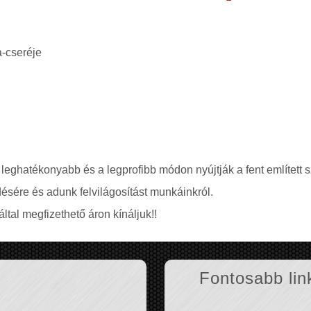
a-cseréje
 leghatékonyabb és a legprofibb módon nyújtják a fent említett s
ésére és adunk felvilágosítást munkáinkról.
ltal megfizethető áron kínáljuk!!
Fontosabb lin