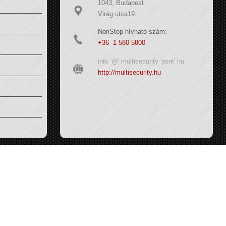
1043, Budapest
Virág utca19.
NonStop hívható szám:
+36 1 580 5800
info '@' multisecurity 'pont' hu
http://multisecurity.hu