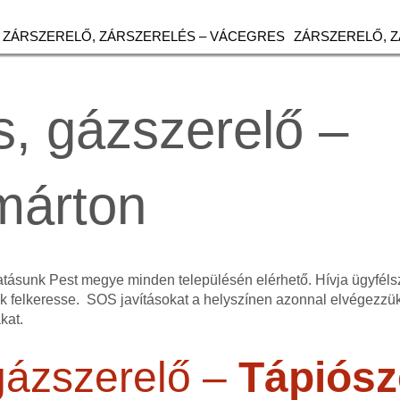
ZÁRSZERELŐ, ZÁRSZERELÉS – VÁCEGRES
ZÁRSZERELŐ, 
, gázszerelő –
márton
atásunk Pest megye minden településén elérhető. Hívja ügyfél
 felkeresse. SOS javításokat a helyszínen azonnal elvégezzük
kat.
gázszerelő –
Tápiós