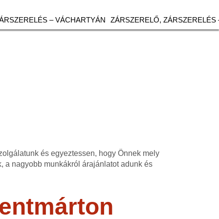
ZÁRSZERELÉS – VÁCHARTYÁN
ZÁRSZERELŐ, ZÁRSZERELÉS 
szolgálatunk és egyeztessen, hogy Önnek mely
, a nagyobb munkákról árajánlatot adunk és
zentmárton