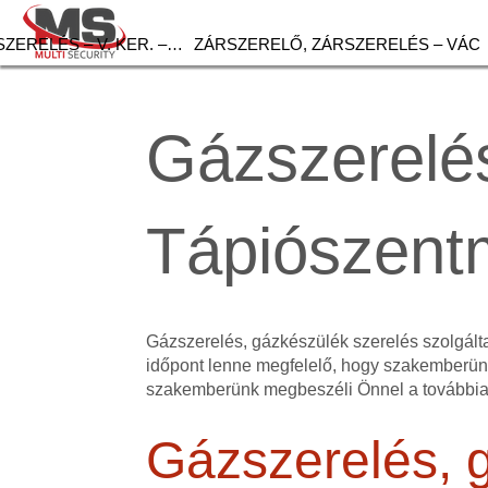
ZERELÉS – V. KER. –…
ZÁRSZERELŐ, ZÁRSZERELÉS – VÁC
Gázszerelés
Tápiószent
Gázszerelés, gázkészülék szerelés szolgált
időpont lenne megfelelő, hogy szakemberünk
szakemberünk megbeszéli Önnel a továbbia
Gázszerelés, 