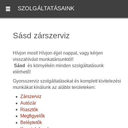
SZOLGÁLTATÁSAINK
Sásd zárszerviz
Hívjon most! Hívjon éjjel nappal, vagy kérjen
visszahívást munkatársunktól!
Sásd
és környékén minden szolgáltatásunk
elérhető!
Gyorsszerviz szolgáltatásokat és komplett kivitelezési
munkákat kínálunk az alábbi területeken:
Zárszerviz
Autózár
Riasztók
Megfigyelők
Beléptetők