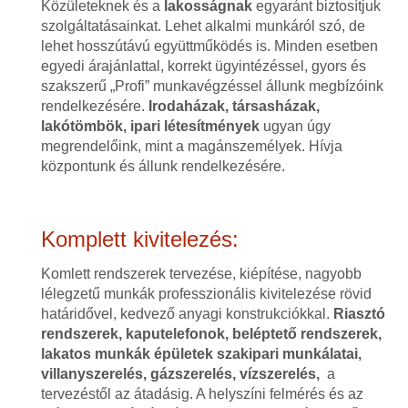
Közületeknek és a
lakosságnak
egyaránt biztosítjuk
szolgáltatásainkat. Lehet alkalmi munkáról szó, de
lehet hosszútávú együttműködés is. Minden esetben
egyedi árajánlattal, korrekt ügyintézéssel, gyors és
szakszerű „Profi” munkavégzéssel állunk megbízóink
rendelkezésére.
Irodaházak, társasházak,
lakótömbök, ipari létesítmények
ugyan úgy
megrendelőink, mint a magánszemélyek. Hívja
központunk és állunk rendelkezésére.
Komplett kivitelezés:
Komlett rendszerek tervezése, kiépítése, nagyobb
lélegzetű munkák professzionális kivitelezése rövid
határidővel, kedvező anyagi konstrukciókkal.
Riasztó
rendszerek, kaputelefonok, beléptető rendszerek,
lakatos munkák épületek szakipari munkálatai,
villanyszerelés, gázszerelés, vízszerelés,
a
tervezéstől az átadásig. A helyszíni felmérés és az