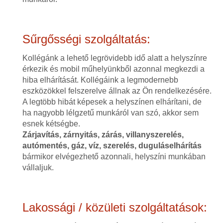
Sűrgősségi szolgáltatás:
Kollégánk a lehető legrövidebb idő alatt a helyszínre
érkezik és mobil műhelyünkből azonnal megkezdi a
hiba elhárítását. Kollégáink a legmodernebb
eszközökkel felszerelve állnak az Ön rendelkezésére.
A legtöbb hibát képesek a helyszínen elhárítani, de
ha nagyobb lélgzetű munkáról van szó, akkor sem
esnek kétségbe.
Zárjavítás, zárnyitás, zárás, villanyszerelés,
autómentés, gáz, víz, szerelés, duguláselhárítás
bármikor elvégezhető azonnali, helyszíni munkában
vállaljuk.
Lakossági / közületi szolgáltatások: