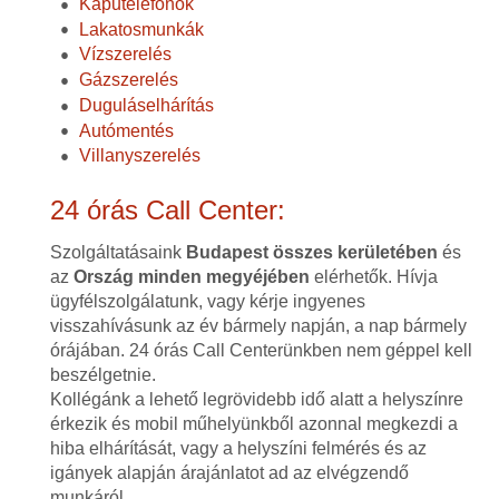
Kaputelefonok
Lakatosmunkák
Vízszerelés
Gázszerelés
Duguláselhárítás
Autómentés
Villanyszerelés
24 órás Call Center:
Szolgáltatásaink
Budapest összes kerületében
és
az
Ország minden megyéjében
elérhetők. Hívja
ügyfélszolgálatunk, vagy kérje ingyenes
visszahívásunk az év bármely napján, a nap bármely
órájában. 24 órás Call Centerünkben nem géppel kell
beszélgetnie.
Kollégánk a lehető legrövidebb idő alatt a helyszínre
érkezik és mobil műhelyünkből azonnal megkezdi a
hiba elhárítását, vagy a helyszíni felmérés és az
igányek alapján árajánlatot ad az elvégzendő
munkáról.