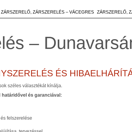
ZÁRSZERELŐ, ZÁRSZERELÉS – VÁCEGRES
ZÁRSZERELŐ, 
elés – Dunavarsá
NYSZERELÉS ÉS HIBAELHÁRÍT
sok széles választékát kínálja.
d határidővel és garanciával:
 és felszerelése
lújítása, tervezéssel