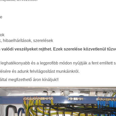
se
tok
 hibaelhárítások, szerelések
 valódi veszélyeket rejthet. Ezek szerelése közvetlenül tűzve
 leghatékonyabb és a legprofibb módon nyújtják a fent említett s
ésére és adunk felvilágosítást munkáinkról.
ltal megfizethető áron kínáljuk!!