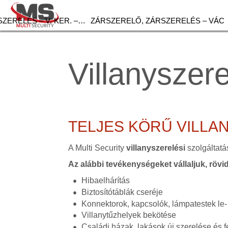
ZERELÉS – V. KER. –…
ZÁRSZERELŐ, ZÁRSZERELÉS – VÁC
Villanyszer
TELJES KÖRŰ VILLA
A Multi Security
villanyszerelési
szolgáltatá
Az alábbi tevékenységeket vállaljuk, rövi
Hibaelhárítás
Biztosítótáblák cseréje
Konnektorok, kapcsolók, lámpatestek le-
Villanytűzhelyek bekötése
Családi házak, lakások új szerelése és fe