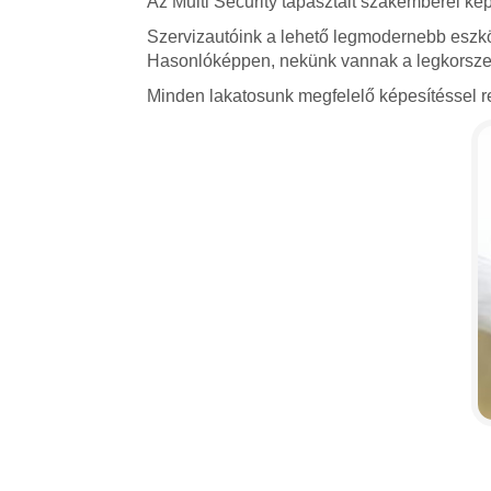
Az Multi Security tapasztalt szakemberei kép
Szervizautóink a lehető legmodernebb eszkö
Hasonlóképpen, nekünk vannak a legkorszerű
Minden lakatosunk megfelelő képesítéssel re