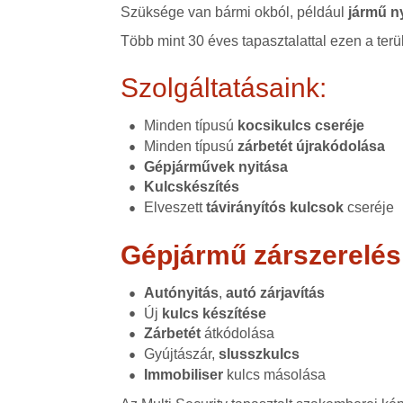
Szüksége van bármi okból, például
jármű n
Több mint 30 éves tapasztalattal ezen a terü
Szolgáltatásaink:
Minden típusú
kocsikulcs cseréje
Minden típusú
zárbetét újrakódolása
Gépjárművek nyitása
Kulcskészítés
Elveszett
távirányítós kulcsok
cseréje
Gépjármű zárszerelés
Autónyitás
,
autó zárjavítás
Új
kulcs készítése
Zárbetét
átkódolása
Gyújtászár,
slusszkulcs
Immobiliser
kulcs másolása