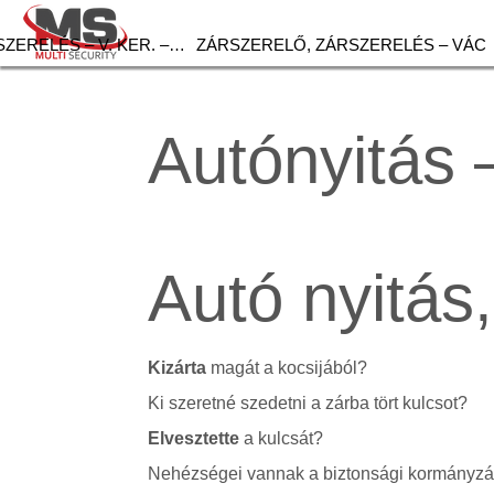
ZERELÉS – V. KER. –…
ZÁRSZERELŐ, ZÁRSZERELÉS – VÁC
Autónyitás 
Autó nyitás
Kizárta
magát a kocsijából?
Ki szeretné szedetni a zárba tört kulcsot?
Elvesztette
a kulcsát?
Nehézségei vannak a biztonsági kormányzár