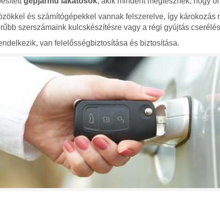
esített
gépjármű lakatosok
, akik mindent megtesznek, hogy ön
zökkel és számítógépekkel vannak felszerelve, így károkozás 
bb szerszámaink kulcskészítésre vagy a régi gyújtás cserélés
ndelkezik, van felelősségbiztosítása és biztosítása.