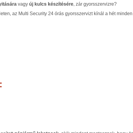
yitására
vagy
új kulcs készítésére
, zár gyorsszervizre?
leten, az Multi Security 24 órás gyorsszervizt kínál a hét minden
: