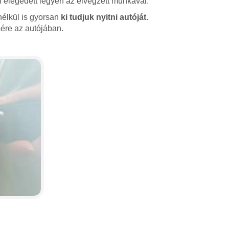
 elégedett legyen az elvégzett munkával.
nélkül is gyorsan
ki tudjuk nyitni autóját
.
ére az autójában.