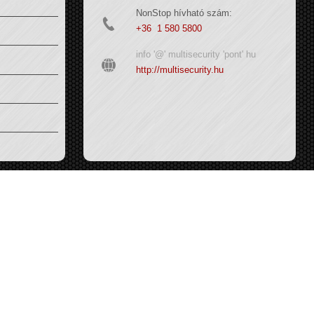
NonStop hívható szám:
+36 1 580 5800
info '@' multisecurity 'pont' hu
http://multisecurity.hu