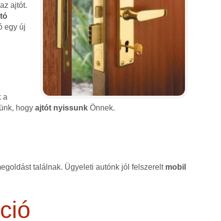
z ajtót.
jtó
ó egy új
k a
érünk, hogy
ajtót nyissunk
Önnek.
goldást találnak. Ügyeleti autónk jól felszerelt
mobil
ció