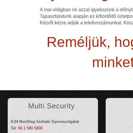
A mai világban mi azzal igyekszünk a előn
Tapasztalatunk alapján ez kifizetődő üzletpol
Kézről kézre adják a telefonszámunkat. Kös
Reméljük, hog
minket
Multi Security
0-24 NonStop hívható Gyorsszolgálat
Tel: 06 1 580 5800