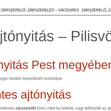
ZÁRSZERELŐ, ZÁRSZERELÉS – VÁCEGRES
ZÁRSZERELŐ, 
jtónyitás – Pilisv
ónyitás Pest megyébe
egye minden településén biztosítjuk.
es ajtónyitás
 érdemes
zárszerelőt
hívni, mert ha betörik, vagy felfeszítik az aj