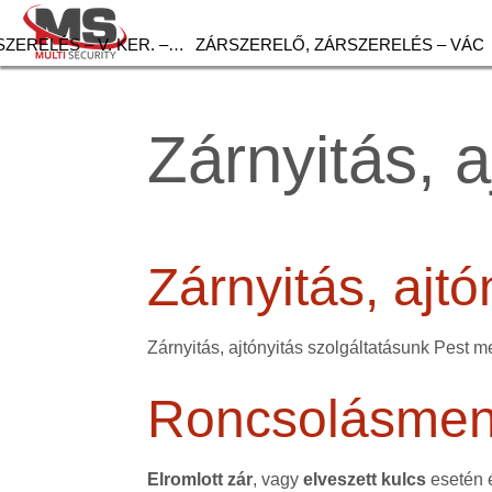
ZERELÉS – V. KER. –…
ZÁRSZERELŐ, ZÁRSZERELÉS – VÁC
Zárnyitás, a
Zárnyitás, ajt
Zárnyitás, ajtónyitás szolgáltatásunk Pest m
Roncsolásment
Elromlott zár
, vagy
elveszett kulcs
esetén