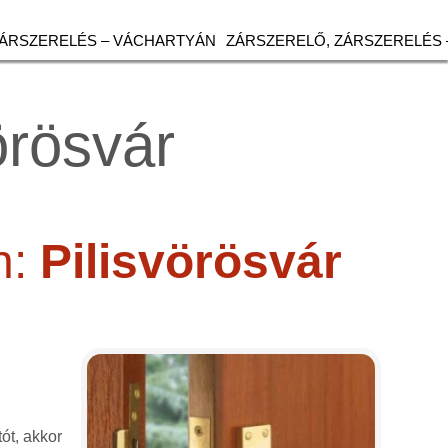
ZÁRSZERELÉS – VÁCHARTYÁN
ZÁRSZERELŐ, ZÁRSZERELÉS 
örösvár
n:
Pilisvörösvár
tót, akkor