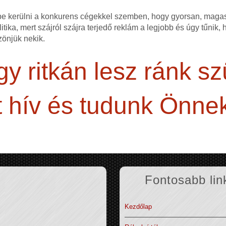
ybe kerülni a konkurens cégekkel szemben, hogy gyorsan, mag
itika, mert szájról szájra terjedő reklám a legjobb és úgy tűnik,
zönjük nekik.
y ritkán lesz ránk s
 hív és tudunk Önnek
Fontosabb lin
Kezdőlap