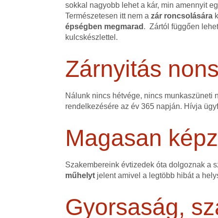
sokkal nagyobb lehet a kár, min amennyit egy
Természetesen itt nem a
zár roncsolására
k
épségben megmarad
. Zártól függően lehe
kulcskészlettel.
Zárnyitás non
Nálunk nincs hétvége, nincs munkaszüneti na
rendelkezésére az év 365 napján. Hívja ügyfé
Magasan képze
Szakembereink évtizedek óta dolgoznak a 
műhelyt
jelent amivel a legtöbb hibát a hely
Gyorsaság, sz