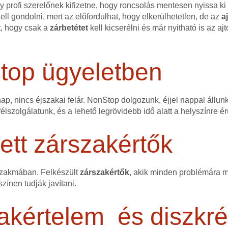
 profi szerelőnek kifizetne, hogy roncsolás mentesen nyissa ki a
ell gondolni, mert az előfordulhat, hogy elkerülhetetlen, de az
a
t, hogy csak a
zárbetétet
kell kicserélni és már nyitható is az ajt
stop ügyeletben
p, nincs éjszakai felár. NonStop dolgozunk, éjjel nappal állun
lszolgálatunk, és a lehető legrövidebb idő alatt a helyszínre 
tt zárszakértők
szakmában. Felkészült
zárszakértők
, akik minden problémára me
színen tudják javítani.
akértelem és diszkré