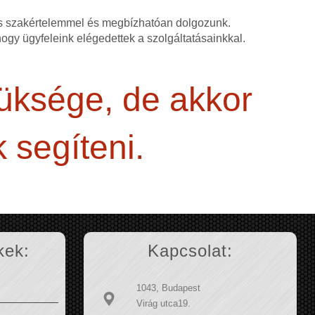
as szakértelemmel és megbízhatóan dolgozunk.
 hogy ügyfeleink elégedettek a szolgáltatásainkkal.
züksége, de akkor
 segíteni.
kek:
Kapcsolat:
1043, Budapest
Virág utca19.