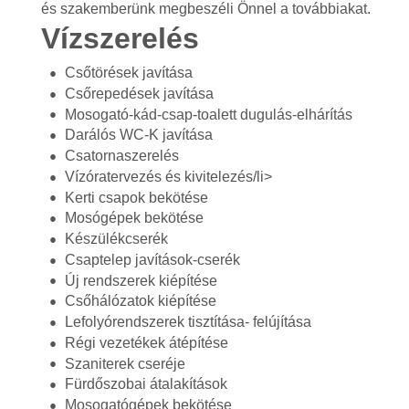
és szakemberünk megbeszéli Önnel a továbbiakat.
Vízszerelés
Csőtörések javítása
Csőrepedések javítása
Mosogató-kád-csap-toalett dugulás-elhárítás
Darálós WC-K javítása
Csatornaszerelés
Vízóratervezés és kivitelezés/li>
Kerti csapok bekötése
Mosógépek bekötése
Készülékcserék
Csaptelep javítások-cserék
Új rendszerek kiépítése
Csőhálózatok kiépítése
Lefolyórendszerek tisztítása- felújítása
Régi vezetékek átépítése
Szaniterek cseréje
Fürdőszobai átalakítások
Mosogatógépek bekötése