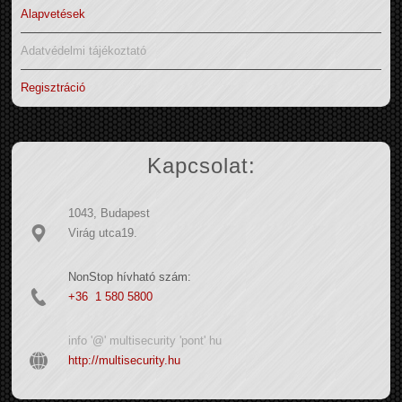
Alapvetések
Adatvédelmi tájékoztató
Regisztráció
Kapcsolat:
1043, Budapest
Virág utca19.
NonStop hívható szám:
+36 1 580 5800
info '@' multisecurity 'pont' hu
http://multisecurity.hu