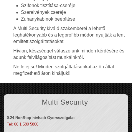
Szifonok tisztítása-cseréje
Szerelvények cseréje
Zuhanykabinok beépítése
A Multi Security kiváló szakemberei a lehető
leghatékonyabb és a legprofibb módon nyújtják a fent
említett szolgáltatásokat.
Hívjon, készséggel válaszolunk minden kérdésére és
adunk felvilágosítást munkáinkról.
Ne felejtse! Minden szolgáltatásunkat az ön által
megfizethető áron kínáljuk!!
Multi Security
0-24 NonStop hívható Gyorsszolgálat
Tel: 06 1 580 5800