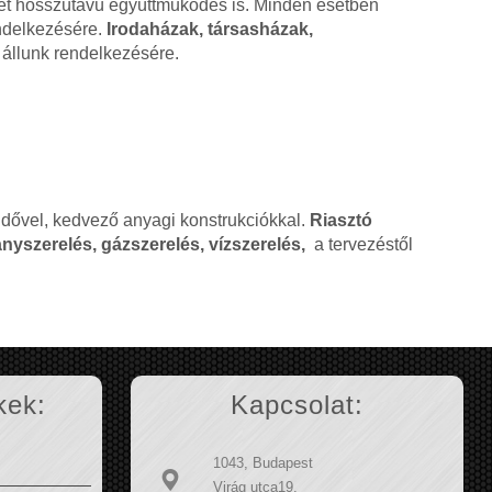
ehet hosszútávú együttműködés is. Minden esetben
endelkezésére.
Irodaházak, társasházak,
állunk rendelkezésére.
ridővel, kedvező anyagi konstrukciókkal.
Riasztó
nyszerelés, gázszerelés, vízszerelés,
a tervezéstől
kek:
Kapcsolat:
1043, Budapest
Virág utca19.