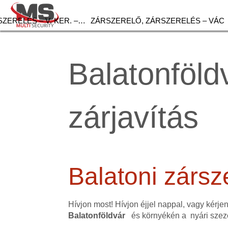
ZERELÉS – V. KER. –…
ZÁRSZERELŐ, ZÁRSZERELÉS – VÁC
Balatonföld
zárjavítás
Balatoni zársz
Hívjon most! Hívjon éjjel nappal, vagy kérje
Balatonföldvár
és környékén a nyári szez