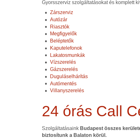
Gyorsszerviz szolgáltatásokat és komplett ki
Zárszerviz
Autózár
Riasztók
Megfigyelők
Beléptetők
Kaputelefonok
Lakatosmunkák
Vízszerelés
Gázszerelés
Duguláselhárítás
Autómentés
Villanyszerelés
24 órás Call C
Szolgáltatásaink
Budapest összes kerüle
biztosítunk a Balaton körül.