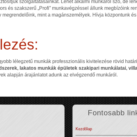
ztosítjuk szolgáltatásainkat. Lehet alkalmi munkáról szó, de l
 gyors és szakszerű „Profi” munkavégzéssel állunk megbízóink r
 megrendelőink, mint a magánszemélyek. Hívja központunk és 
lezés:
gyobb lélegzetű munkák professzionális kivitelezése rövid hatá
szerek, lakatos munkák épületek szakipari munkálatai, villa
nyek alapján árajánlatot adunk az elvégzendő munkáról.
Fontosabb lin
Kezdőlap