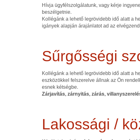
Hívja ügyfélszolgálatunk, vagy kérje ingye
beszélgetnie.
Kollégánk a lehető legrövidebb idő alatt a h
igányek alapján árajánlatot ad az elvégzen
Sűrgősségi szo
Kollégánk a lehető legrövidebb idő alatt a 
eszközökkel felszerelve állnak az Ön rendel
esnek kétségbe.
Zárjavítás, zárnyitás, zárás, villanyszerel
Lakossági / kö