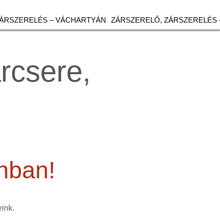
ZÁRSZERELÉS – VÁCHARTYÁN
ZÁRSZERELŐ, ZÁRSZERELÉS 
árcsere,
onban!
eink.