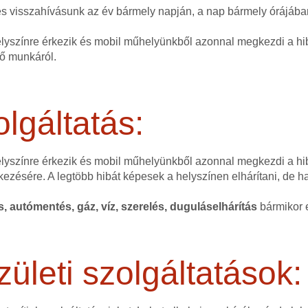
nes visszahívásunk az év bármely napján, a nap bármely órájáb
elyszínre érkezik és mobil műhelyünkből azonnal megkezdi a hib
dő munkáról.
lgáltatás:
helyszínre érkezik és mobil műhelyünkből azonnal megkezdi a hi
kezésére. A legtöbb hibát képesek a helyszínen elhárítani, de 
és, autómentés, gáz, víz, szerelés, duguláselhárítás
bármikor e
zületi szolgáltatások: