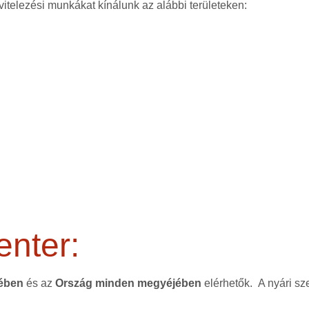
vitelezési munkákat kínálunk az alábbi területeken:
enter:
tében
és az
Ország minden megyéjében
elérhetők. A nyári sz