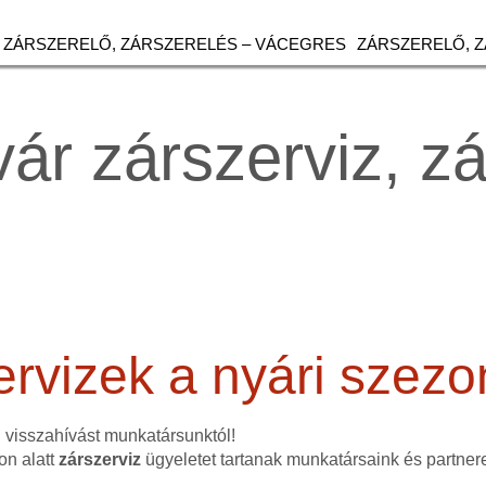
ZÁRSZERELŐ, ZÁRSZERELÉS – VÁCEGRES
ZÁRSZERELŐ, 
vár zárszerviz, z
ervizek a nyári szez
n visszahívást munkatársunktól!
on alatt
zárszerviz
ügyeletet tartanak munkatársaink és partner