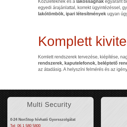
Közületeknek és a
lakosságnak
egyaránt bi
egyedi árajánlattal, korrekt ügyintézéssel,
lakótömbök, ipari létesítmények
ugyan úgy
Komplett kivite
Komlett rendszerek tervezése, kiépítése, na
rendszerek, kaputelefonok, beléptető rend
az átadásig. A helyszíni felmérés és az igé
Multi Security
0-24 NonStop hívható Gyorsszolgálat
Tel: 06 1 580 5800