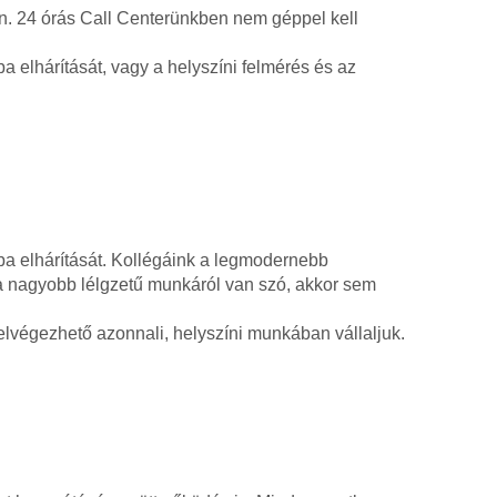
an. 24 órás Call Centerünkben nem géppel kell
a elhárítását, vagy a helyszíni felmérés és az
ba elhárítását. Kollégáink a legmodernebb
ha nagyobb lélgzetű munkáról van szó, akkor sem
lvégezhető azonnali, helyszíni munkában vállaljuk.