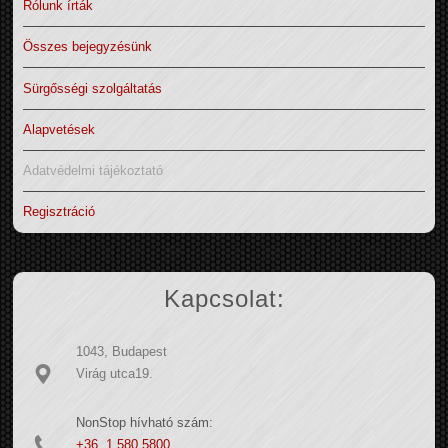
Rólunk írták
Összes bejegyzésünk
Sürgősségi szolgáltatás
Alapvetések
Adatvédelmi tájékoztató
Regisztráció
Kapcsolat:
1043, Budapest
Virág utca19.
NonStop hívható szám:
+36 1 580 5800