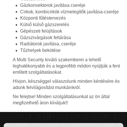
Gázkonvektorok javítása cseréje
Cirkok, kombicirkók vízmelegítők javítása-cseréje
Központi fűtéstervezés
Külső külső gázszerelés
Gépészeti felújítások
Gázszivárgások feltárása
Radiátorok javítása, cseréje
Tűzhelyek bekötése
A Multi Security kiváló szakemberei a lehető
leghatékonyabb és a legprofibb módon nyújtják a fent
említett szolgáltatásokat.
Hívjon, készséggel válaszolunk minden kérdésére és
adunk felvilágosítást munkáinkról.
Ne felejtse! Minden szolgáltatásunkat az ön által
megfizethető áron kínáljuk!!