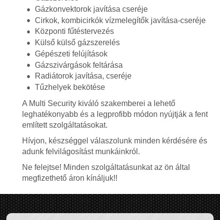
Gázkonvektorok javítása cseréje
Cirkok, kombicirkók vízmelegítők javítása-cseréje
Központi fűtéstervezés
Külső külső gázszerelés
Gépészeti felújítások
Gázszivárgások feltárása
Radiátorok javítása, cseréje
Tűzhelyek bekötése
A Multi Security kiváló szakemberei a lehető
leghatékonyabb és a legprofibb módon nyújtják a fent
említett szolgáltatásokat.
Hívjon, készséggel válaszolunk minden kérdésére és
adunk felvilágosítást munkáinkról.
Ne felejtse! Minden szolgáltatásunkat az ön által
megfizethető áron kínáljuk!!