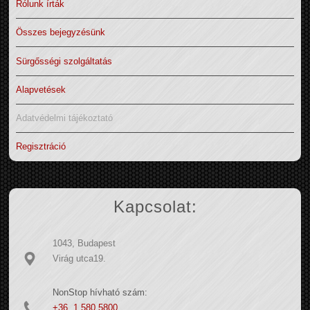
Rólunk írták
Összes bejegyzésünk
Sürgősségi szolgáltatás
Alapvetések
Adatvédelmi tájékoztató
Regisztráció
Kapcsolat:
1043, Budapest
Virág utca19.
NonStop hívható szám:
+36 1 580 5800