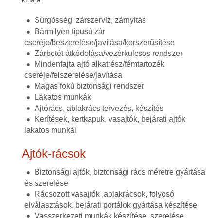
kínálja.
Sürgősségi zárszerviz, zárnyitás
Bármilyen típusú zár
cseréje/beszerelése/javítása/korszerűsítése
Zárbetét átkódolása/vezérkulcsos rendszer
Mindenfajta ajtó alkatrész/fémtartozék
cseréje/felszerelése/javítása
Magas fokú biztonsági rendszer
Lakatos munkák
Ajtórács, ablakrács tervezés, készítés
Kerítések, kertkapuk, vasajtók, bejárati ajtók
lakatos munkái
Ajtók-rácsok
Biztonsági ajtók, biztonsági rács méretre gyártása
és szerelése
Rácsozott vasajtók ,ablakrácsok, folyosó
elválasztások, bejárati portálok gyártása készítése
Vasszerkezeti munkák készítése, szerelése