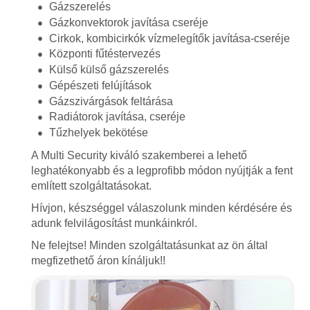
Gázszerelés
Gázkonvektorok javítása cseréje
Cirkok, kombicirkók vízmelegítők javítása-cseréje
Központi fűtéstervezés
Külső külső gázszerelés
Gépészeti felújítások
Gázszivárgások feltárása
Radiátorok javítása, cseréje
Tűzhelyek bekötése
A Multi Security kiváló szakemberei a lehető
leghatékonyabb és a legprofibb módon nyújtják a fent
említett szolgáltatásokat.
Hívjon, készséggel válaszolunk minden kérdésére és
adunk felvilágosítást munkáinkról.
Ne felejtse! Minden szolgáltatásunkat az ön által
megfizethető áron kínáljuk!!