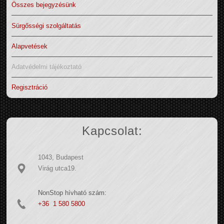
Összes bejegyzésünk
Sürgősségi szolgáltatás
Alapvetések
Adatvédelmi tájékoztató
Regisztráció
Kapcsolat:
1043, Budapest
Virág utca19.
NonStop hívható szám:
+36 1 580 5800