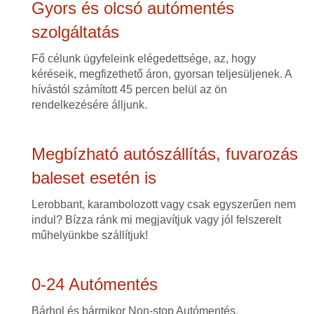
Gyors és olcsó autómentés
szolgáltatás
Fő célunk ügyfeleink elégedettsége, az, hogy
kéréseik, megfizethető áron, gyorsan teljesüljenek. A
hívástól számított 45 percen belül az ön
rendelkezésére álljunk.
Megbízható autószállítás, fuvarozás
baleset esetén is
Lerobbant, karambolozott vagy csak egyszerűen nem
indul? Bízza ránk mi megjavítjuk vagy jól felszerelt
műhelyünkbe szállítjuk!
0-24 Autómentés
Bárhol és bármikor Non-stop Autómentés,