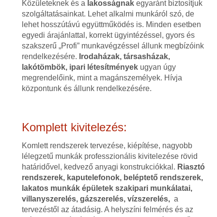
Közületeknek és a
lakosságnak
egyaránt biztosítjuk
szolgáltatásainkat. Lehet alkalmi munkáról szó, de
lehet hosszútávú együttműködés is. Minden esetben
egyedi árajánlattal, korrekt ügyintézéssel, gyors és
szakszerű „Profi” munkavégzéssel állunk megbízóink
rendelkezésére.
Irodaházak, társasházak,
lakótömbök, ipari létesítmények
ugyan úgy
megrendelőink, mint a magánszemélyek. Hívja
központunk és állunk rendelkezésére.
Komplett kivitelezés:
Komlett rendszerek tervezése, kiépítése, nagyobb
lélegzetű munkák professzionális kivitelezése rövid
határidővel, kedvező anyagi konstrukciókkal.
Riasztó
rendszerek, kaputelefonok, beléptető rendszerek,
lakatos munkák épületek szakipari munkálatai,
villanyszerelés, gázszerelés, vízszerelés,
a
tervezéstől az átadásig. A helyszíni felmérés és az