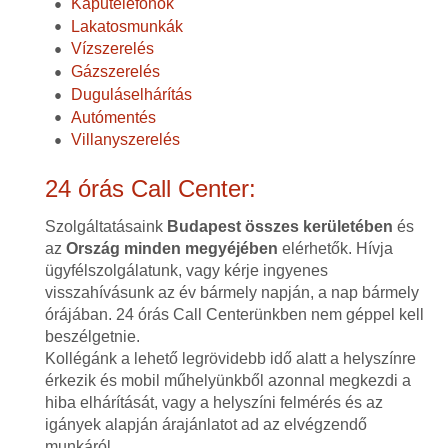
Kaputelefonok
Lakatosmunkák
Vízszerelés
Gázszerelés
Duguláselhárítás
Autómentés
Villanyszerelés
24 órás Call Center:
Szolgáltatásaink
Budapest összes kerületében
és
az
Ország minden megyéjében
elérhetők. Hívja
ügyfélszolgálatunk, vagy kérje ingyenes
visszahívásunk az év bármely napján, a nap bármely
órájában. 24 órás Call Centerünkben nem géppel kell
beszélgetnie.
Kollégánk a lehető legrövidebb idő alatt a helyszínre
érkezik és mobil műhelyünkből azonnal megkezdi a
hiba elhárítását, vagy a helyszíni felmérés és az
igányek alapján árajánlatot ad az elvégzendő
munkáról.