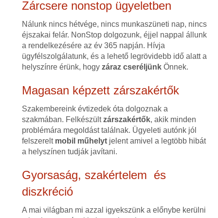
Zárcsere nonstop ügyeletben
Nálunk nincs hétvége, nincs munkaszüneti nap, nincs
éjszakai felár. NonStop dolgozunk, éjjel nappal állunk
a rendelkezésére az év 365 napján. Hívja
ügyfélszolgálatunk, és a lehető legrövidebb idő alatt a
helyszínre érünk, hogy
záraz cseréljünk
Önnek.
Magasan képzett zárszakértők
Szakembereink évtizedek óta dolgoznak a
szakmában. Felkészült
zárszakértők
, akik minden
problémára megoldást találnak. Ügyeleti autónk jól
felszerelt
mobil műhelyt
jelent amivel a legtöbb hibát
a helyszínen tudják javítani.
Gyorsaság, szakértelem és
diszkréció
A mai világban mi azzal igyekszünk a előnybe kerülni