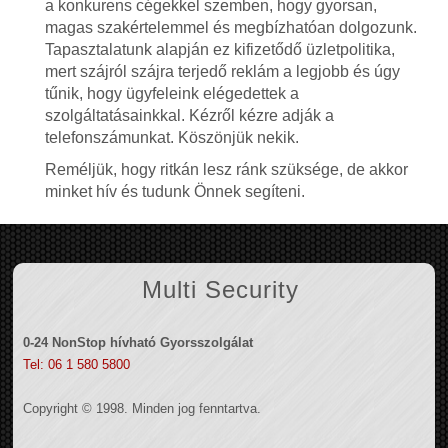
a konkurens cégekkel szemben, hogy gyorsan,
magas szakértelemmel és megbízhatóan dolgozunk.
Tapasztalatunk alapján ez kifizetődő üzletpolitika,
mert szájról szájra terjedő reklám a legjobb és úgy
tűnik, hogy ügyfeleink elégedettek a
szolgáltatásainkkal. Kézről kézre adják a
telefonszámunkat. Köszönjük nekik.
Reméljük, hogy ritkán lesz ránk szüksége, de akkor
minket hív és tudunk Önnek segíteni.
Multi Security
0-24 NonStop hívható Gyorsszolgálat
Tel: 06 1 580 5800
Copyright © 1998. Minden jog fenntartva.