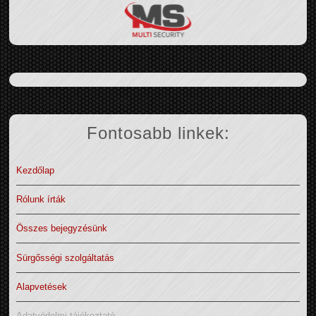
Fontosabb linkek:
Kezdőlap
Rólunk írták
Összes bejegyzésünk
Sürgősségi szolgáltatás
Alapvetések
Adatvédelmi tájékoztató