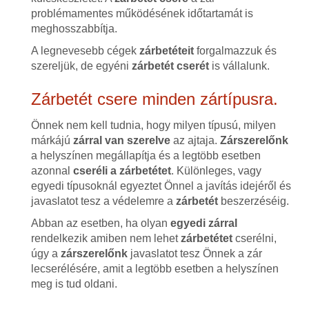
problémamentes működésének időtartamát is
meghosszabbítja.
A legnevesebb cégek
zárbetéteit
forgalmazzuk és
szereljük, de egyéni
zárbetét cserét
is vállalunk.
Zárbetét csere minden zártípusra.
Önnek nem kell tudnia, hogy milyen típusú, milyen
márkájú
zárral van szerelve
az ajtaja.
Zárszerelőnk
a helyszínen megállapítja és a legtöbb esetben
azonnal
cseréli a zárbetétet
. Különleges, vagy
egyedi típusoknál egyeztet Önnel a javítás idejéről és
javaslatot tesz a védelemre a
zárbetét
beszerzéséig.
Abban az esetben, ha olyan
egyedi zárral
rendelkezik amiben nem lehet
zárbetétet
cserélni,
úgy a
zárszerelőnk
javaslatot tesz Önnek a zár
lecserélésére, amit a legtöbb esetben a helyszínen
meg is tud oldani.