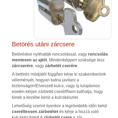
Betörés utáni zárcsere
Betöréskor nyithatták roncsolással, vagy
roncsolás
mentesen az ajtót
. Mindenképpen szüksége lesz
zárcserére
, vagy
zárbetét cserére
.
A betörés módjától függően kérje ki szakemberünk
véleményét, hogyan tudna javítani a
biztonságon!Elveszett kulcs, vagy új tulajdonos
esetén kérjen zárbetét cserét!Nem tudhatja, hogy
kinek a kezébe kerül a kulcskészlet.
Lehetőség szerint ilyenkor a legrövidebb időn belül
cseréltessen zárbetétet
és kérje a hozzá való
kulcskészletet! A
zárbetét csere
a zár