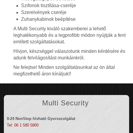
Szifonok tisztítása-cseréje
Szerelvények cseréje
Zuhanykabinok beépítése
A Multi Security kiváló szakemberei a lehető
leghatékonyabb és a legprofibb módon nyújtják a fent
említett szolgáltatásokat.
Hívjon, készséggel válaszolunk minden kérdésére és
adunk felvilágosítást munkáinkról.
Ne felejtse! Minden szolgáltatásunkat az ön által
megfizethető áron kínáljuk!!
Multi Security
0-24 NonStop hívható Gyorsszolgálat
Tel: 06 1 580 5800