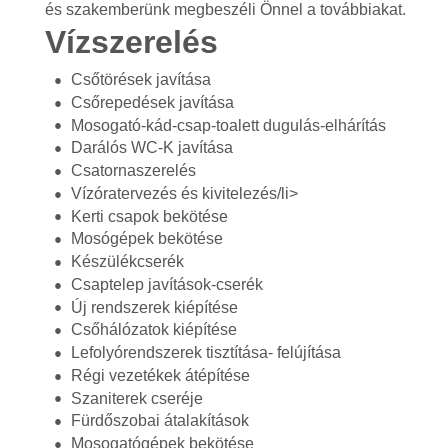
és szakemberünk megbeszéli Önnel a továbbiakat.
Vízszerelés
Csőtörések javítása
Csőrepedések javítása
Mosogató-kád-csap-toalett dugulás-elhárítás
Darálós WC-K javítása
Csatornaszerelés
Vízóratervezés és kivitelezés/li>
Kerti csapok bekötése
Mosógépek bekötése
Készülékcserék
Csaptelep javítások-cserék
Új rendszerek kiépítése
Csőhálózatok kiépítése
Lefolyórendszerek tisztítása- felújítása
Régi vezetékek átépítése
Szaniterek cseréje
Fürdőszobai átalakítások
Mosogatógépek bekötése