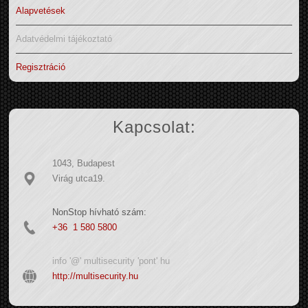
Alapvetések
Adatvédelmi tájékoztató
Regisztráció
Kapcsolat:
1043, Budapest
Virág utca19.
NonStop hívható szám:
+36 1 580 5800
info '@' multisecurity 'pont' hu
http://multisecurity.hu