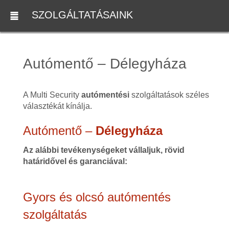
SZOLGÁLTATÁSAINK
Autómentő – Délegyháza
A Multi Security
autómentési
szolgáltatások széles
választékát kínálja.
Autómentő –
Délegyháza
Az alábbi tevékenységeket vállaljuk, rövid
határidővel és garanciával:
Gyors és olcsó autómentés
szolgáltatás