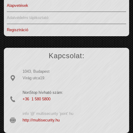
Alapvetések
Adatvédelmi tájékoztató
Regisztráció
Kapcsolat:
1043, Budapest
Virág utca19.
NonStop hívható szám:
+36 1 580 5800
info '@' multisecurity 'pont' hu
http://multisecurity.hu