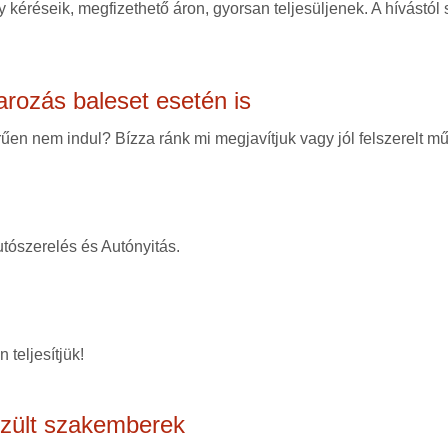
 kéréseik, megfizethető áron, gyorsan teljesüljenek. A hívástól
arozás baleset esetén is
en nem indul? Bízza ránk mi megjavítjuk vagy jól felszerelt mű
tószerelés és Autónyitás.
 teljesítjük!
szült szakemberek