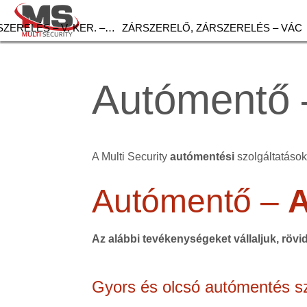
ZERELÉS – V. KER. –…
ZÁRSZERELŐ, ZÁRSZERELÉS – VÁC
Autómentő 
A Multi Security
autómentési
szolgáltatások 
Autómentő –
Az alábbi tevékenységeket vállaljuk, rövi
Gyors és olcsó autómentés sz