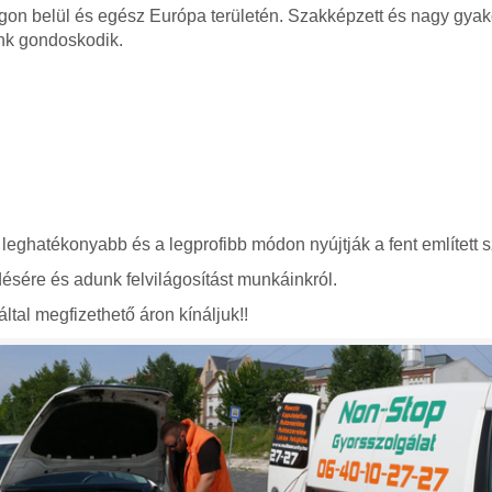
gon belül és egész Európa területén. Szakképzett és nagy gyako
nk gondoskodik.
 leghatékonyabb és a legprofibb módon nyújtják a fent említett s
ésére és adunk felvilágosítást munkáinkról.
ltal megfizethető áron kínáljuk!!