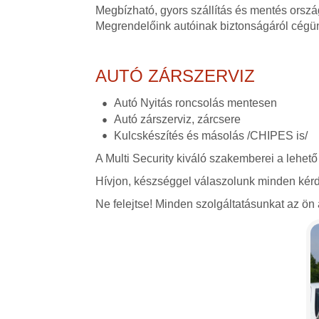
Megbízható, gyors szállítás és mentés orszá
Megrendelőink autóinak biztonságáról cégü
AUTÓ ZÁRSZERVIZ
Autó Nyitás roncsolás mentesen
Autó zárszerviz, zárcsere
Kulcskészítés és másolás /CHIPES is/
A Multi Security kiváló szakemberei a lehető
Hívjon, készséggel válaszolunk minden kérd
Ne felejtse! Minden szolgáltatásunkat az ön á