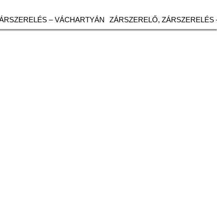
ZÁRSZERELÉS – VÁCHARTYÁN
ZÁRSZERELŐ, ZÁRSZERELÉS 