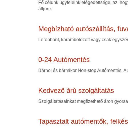
Fő célunk ügyfeleink elégedettsége, az, hogy
álljunk.
Megbízható autószállítás, fuv
Lerobbant, karambolozott vagy csak egyszerű
0-24 Autómentés
Bárhol és bármikor Non-stop Autómentés, Au
Kedvező árú szolgáltatás
Szolgáltatásainkat megfizethető áron gyorsan
Tapasztalt autómentők, felké