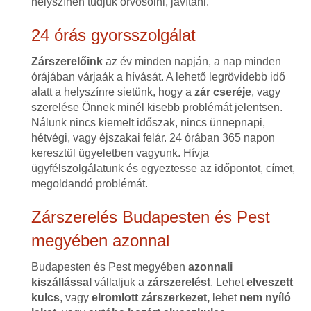
helyszínen tudjuk orvosolni, javítani.
24 órás gyorsszolgálat
Zárszerelőink
az év minden napján, a nap minden
órájában várjaák a hívását. A lehető legrövidebb idő
alatt a helyszínre sietünk, hogy a
zár cseréje
, vagy
szerelése Önnek minél kisebb problémát jelentsen.
Nálunk nincs kiemelt időszak, nincs ünnepnapi,
hétvégi, vagy éjszakai felár. 24 órában 365 napon
keresztül ügyeletben vagyunk. Hívja
ügyfélszolgálatunk és egyeztesse az időpontot, címet,
megoldandó problémát.
Zárszerelés Budapesten és Pest
megyében azonnal
Budapesten és Pest megyében
azonnali
kiszállással
vállaljuk a
zárszerelést
. Lehet
elveszett
kulcs
, vagy
elromlott zárszerkezet,
lehet
nem nyíló