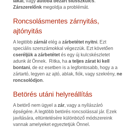
lakat
, vagy
autóba bezárt slusszkulcs
.
Zárszerelőnk
megoldja a problémát.
Roncsolásmentes zárnyitás,
ajtónyitás
A legtöbb
zárnál
elég a
zárbetétet nyitni
. Ezt
speciális szerszámokkal végezzük. Ezt követően
cseréljük a zárbetétet
és egy új kulcskészletet
adunk át Önnek. Ritka, ha
a teljes zárat ki kell
bontani
, de ez esetben is a legfontosabb, hogy a a
zártartó, legyen az ajtó, ablak, fiók, vagy szekrény,
ne
roncsolódjon
.
Betörés utáni helyreállítás
A betörő nem ügyel a
zár
, vagy a nyílászáró
épségére. A legtöbb betörés roncsolással jár. Ezek
javítására, eltüntetésére különböző módszereink
vannak amelyeket egyeztetjük Önnel.