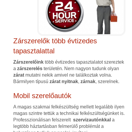
Zárszerelők több évtizedes
tapasztalattal
Zárszerelőink
több évtizedes tapasztalatot szereztek
a
zárszerelés
területén. Nem nagyon tudunk olyan
zárat
mutatni nekik amivel ne találkoztak volna.
Bármilyen típusú
zárat
nyitnak
,
zárnak
, szerelnek.
Mobil szerelőautók
A magas szakmai felkészültség mellett legalább ilyen
magas szintre tettük a technikai felkészültségünket is.
Professzionálisan felszerelt
szervizautónkkal
a
legtöbb háztartásban felmerülő problémát a