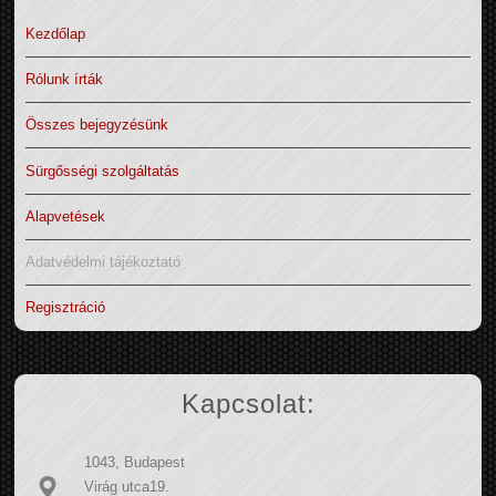
Kezdőlap
Rólunk írták
Összes bejegyzésünk
Sürgősségi szolgáltatás
Alapvetések
Adatvédelmi tájékoztató
Regisztráció
Kapcsolat:
1043, Budapest
Virág utca19.