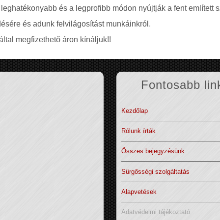
 leghatékonyabb és a legprofibb módon nyújtják a fent említett s
ésére és adunk felvilágosítást munkáinkról.
ltal megfizethető áron kínáljuk!!
Fontosabb lin
Kezdőlap
Rólunk írták
Összes bejegyzésünk
Sürgősségi szolgáltatás
Alapvetések
Adatvédelmi tájékoztató