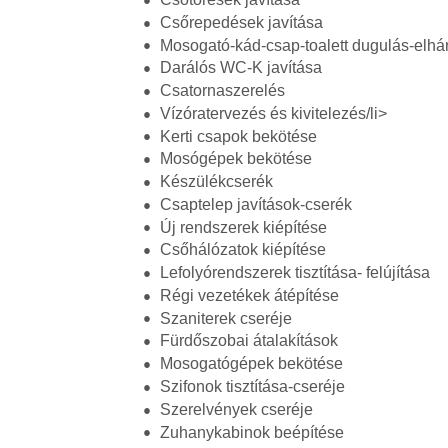
Csőrepedések javítása
Mosogató-kád-csap-toalett dugulás-elhár
Darálós WC-K javítása
Csatornaszerelés
Vízóratervezés és kivitelezés/li>
Kerti csapok bekötése
Mosógépek bekötése
Készülékcserék
Csaptelep javítások-cserék
Új rendszerek kiépítése
Csőhálózatok kiépítése
Lefolyórendszerek tisztítása- felújítása
Régi vezetékek átépítése
Szaniterek cseréje
Fürdőszobai átalakítások
Mosogatógépek bekötése
Szifonok tisztítása-cseréje
Szerelvények cseréje
Zuhanykabinok beépítése