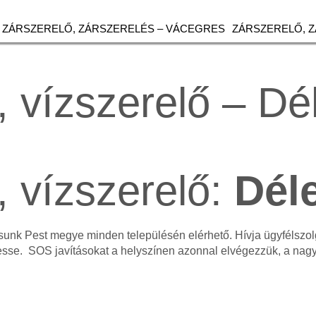
ZÁRSZERELŐ, ZÁRSZERELÉS – VÁCEGRES
ZÁRSZERELŐ, 
, vízszerelő – D
, vízszerelő:
Dél
tásunk Pest megye minden településén elérhető. Hívja ügyfélsz
esse. SOS javításokat a helyszínen azonnal elvégezzük, a na