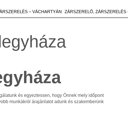
ZÁRSZERELÉS – VÁCHARTYÁN
ZÁRSZERELŐ, ZÁRSZERELÉS 
élegyháza
egyháza
olgálatunk és egyeztessen, hogy Önnek mely időpont
gyobb munkákról árajánlatot adunk és szakemberünk