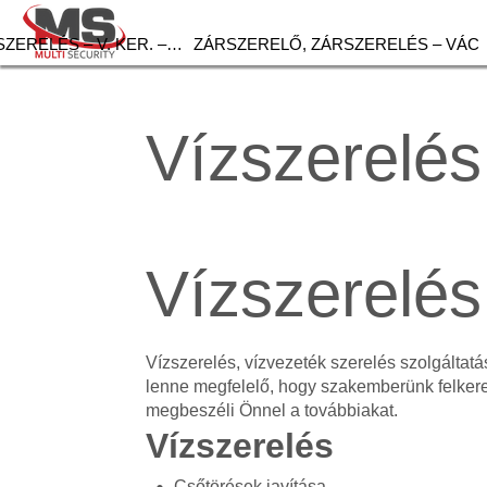
ZERELÉS – V. KER. –…
ZÁRSZERELŐ, ZÁRSZERELÉS – VÁC
Vízszerelés
Vízszerelés
Vízszerelés, vízvezeték szerelés szolgálta
lenne megfelelő, hogy szakemberünk felker
megbeszéli Önnel a továbbiakat.
Vízszerelés
Csőtörések javítása