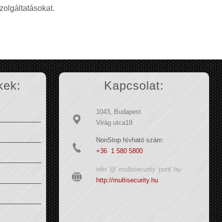
zolgáltatásokat.
kek:
Kapcsolat:
1043, Budapest
Virág utca19.
NonStop hívható szám:
+36 1 580 5800
info '@' multisecurity 'pont' hu
http://multisecurity.hu