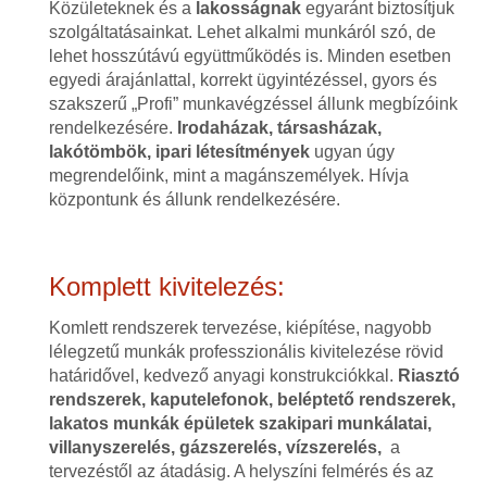
Közületeknek és a
lakosságnak
egyaránt biztosítjuk
szolgáltatásainkat. Lehet alkalmi munkáról szó, de
lehet hosszútávú együttműködés is. Minden esetben
egyedi árajánlattal, korrekt ügyintézéssel, gyors és
szakszerű „Profi” munkavégzéssel állunk megbízóink
rendelkezésére.
Irodaházak, társasházak,
lakótömbök, ipari létesítmények
ugyan úgy
megrendelőink, mint a magánszemélyek. Hívja
központunk és állunk rendelkezésére.
Komplett kivitelezés:
Komlett rendszerek tervezése, kiépítése, nagyobb
lélegzetű munkák professzionális kivitelezése rövid
határidővel, kedvező anyagi konstrukciókkal.
Riasztó
rendszerek, kaputelefonok, beléptető rendszerek,
lakatos munkák épületek szakipari munkálatai,
villanyszerelés, gázszerelés, vízszerelés,
a
tervezéstől az átadásig. A helyszíni felmérés és az