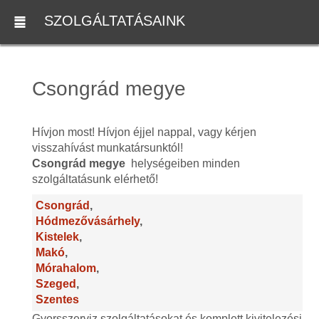
SZOLGÁLTATÁSAINK
Csongrád megye
Hívjon most! Hívjon éjjel nappal, vagy kérjen
visszahívást munkatársunktól!
Csongrád megye
helységeiben minden
szolgáltatásunk elérhető!
Csongrád
,
Hódmezővásárhely
,
Kistelek
,
Makó
,
Mórahalom
,
Szeged
,
Szentes
Gyorsszerviz szolgáltatásokat és komplett kivitelezési