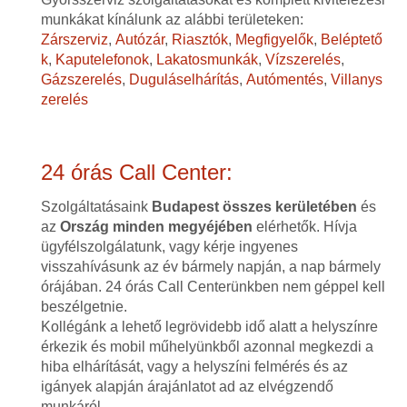
munkákat kínálunk az alábbi területeken:
Zárszerviz
,
Autózár
,
Riasztók
,
Megfigyelők
,
Beléptető
k
,
Kaputelefonok
,
Lakatosmunkák
,
Vízszerelés
,
Gázszerelés
,
Duguláselhárítás
,
Autómentés
,
Villanys
zerelés
24 órás Call Center:
Szolgáltatásaink
Budapest összes kerületében
és
az
Ország minden megyéjében
elérhetők. Hívja
ügyfélszolgálatunk, vagy kérje ingyenes
visszahívásunk az év bármely napján, a nap bármely
órájában. 24 órás Call Centerünkben nem géppel kell
beszélgetnie.
Kollégánk a lehető legrövidebb idő alatt a helyszínre
érkezik és mobil műhelyünkből azonnal megkezdi a
hiba elhárítását, vagy a helyszíni felmérés és az
igányek alapján árajánlatot ad az elvégzendő
munkáról.