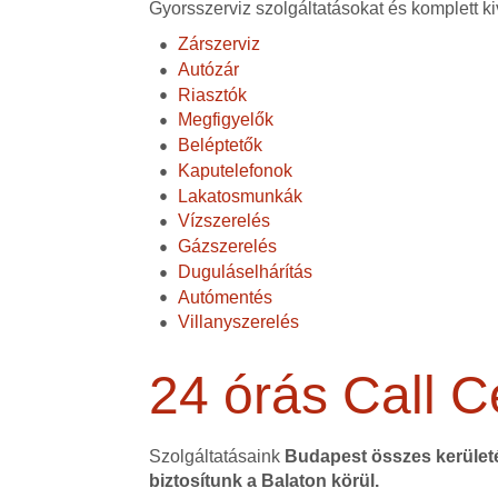
Gyorsszerviz szolgáltatásokat és komplett ki
Zárszerviz
Autózár
Riasztók
Megfigyelők
Beléptetők
Kaputelefonok
Lakatosmunkák
Vízszerelés
Gázszerelés
Duguláselhárítás
Autómentés
Villanyszerelés
24 órás Call C
Szolgáltatásaink
Budapest összes kerüle
biztosítunk a Balaton körül.