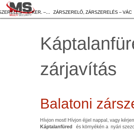
ZERELÉS – V. KER. –…
ZÁRSZERELŐ, ZÁRSZERELÉS – VÁC
Káptalanfür
zárjavítás
Balatoni zársz
Hívjon most! Hívjon éjjel nappal, vagy kérje
Káptalanfüred
és környékén a nyári szezo