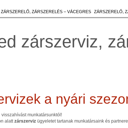
ZÁRSZERELŐ, ZÁRSZERELÉS – VÁCEGRES
ZÁRSZERELŐ, 
ed zárszerviz, zá
ervizek a nyári szez
n visszahívást munkatársunktól!
n alatt
zárszerviz
ügyeletet tartanak munkatársaink és partnere