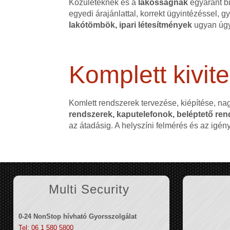
Közületeknek és a
lakosságnak
egyaránt bi
egyedi árajánlattal, korrekt ügyintézéssel,
lakótömbök, ipari létesítmények
ugyan úgy
Komplett kivite
Komlett rendszerek tervezése, kiépítése, na
rendszerek, kaputelefonok, beléptető rend
az átadásig. A helyszíni felmérés és az igé
Multi Security
0-24 NonStop hívható Gyorsszolgálat
Tel: 06 1 580 5800