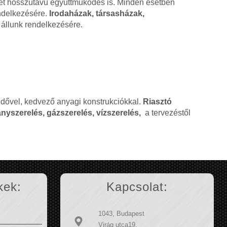
ehet hosszútávú együttműködés is. Minden esetben
endelkezésére.
Irodaházak, társasházak,
állunk rendelkezésére.
ridővel, kedvező anyagi konstrukciókkal.
Riasztó
nyszerelés, gázszerelés, vízszerelés,
a tervezéstől
kek:
Kapcsolat:
1043, Budapest
Virág utca19.