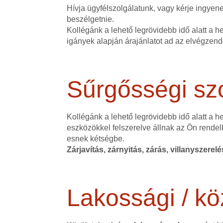
Hívja ügyfélszolgálatunk, vagy kérje ingye
beszélgetnie.
Kollégánk a lehető legrövidebb idő alatt a h
igányek alapján árajánlatot ad az elvégzen
Sűrgősségi szo
Kollégánk a lehető legrövidebb idő alatt a 
eszközökkel felszerelve állnak az Ön rendel
esnek kétségbe.
Zárjavítás, zárnyitás, zárás, villanyszerel
Lakossági / kö