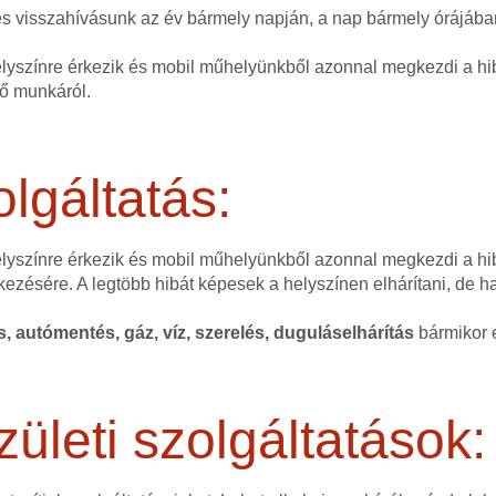
nes visszahívásunk az év bármely napján, a nap bármely órájáb
elyszínre érkezik és mobil műhelyünkből azonnal megkezdi a hib
dő munkáról.
lgáltatás:
helyszínre érkezik és mobil műhelyünkből azonnal megkezdi a hi
kezésére. A legtöbb hibát képesek a helyszínen elhárítani, de 
és, autómentés, gáz, víz, szerelés, duguláselhárítás
bármikor e
zületi szolgáltatások: