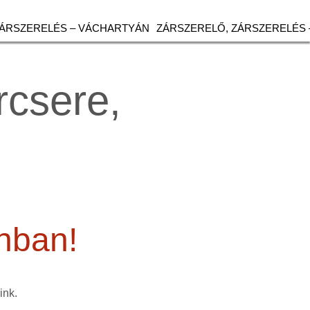
ZÁRSZERELÉS – VÁCHARTYÁN
ZÁRSZERELŐ, ZÁRSZERELÉS 
rcsere,
onban!
ink.