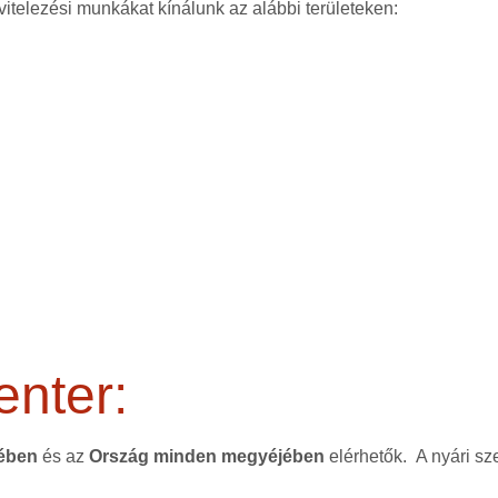
vitelezési munkákat kínálunk az alábbi területeken:
enter:
tében
és az
Ország minden megyéjében
elérhetők. A nyári sz