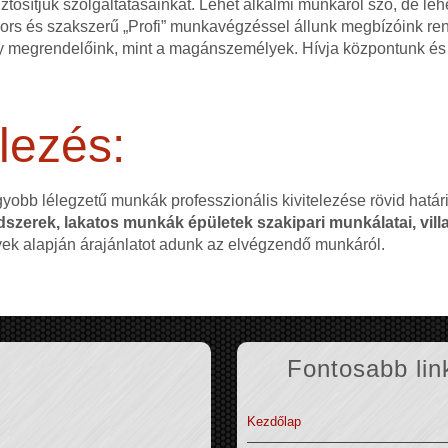
ztosítjuk szolgáltatásainkat. Lehet alkalmi munkáról szó, de l
 gyors és szakszerű „Profi” munkavégzéssel állunk megbízóink r
 megrendelőink, mint a magánszemélyek. Hívja központunk és 
lezés:
gyobb lélegzetű munkák professzionális kivitelezése rövid hatá
szerek, lakatos munkák épületek szakipari munkálatai, villa
nyek alapján árajánlatot adunk az elvégzendő munkáról.
Fontosabb lin
Kezdőlap