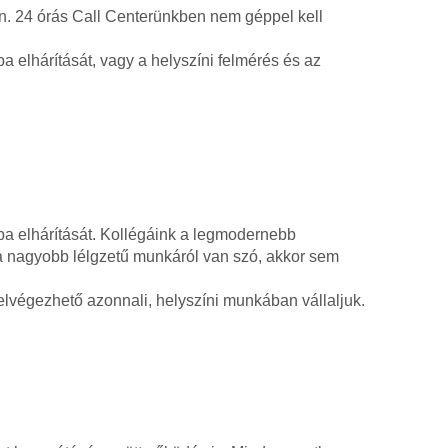
an. 24 órás Call Centerünkben nem géppel kell
a elhárítását, vagy a helyszíni felmérés és az
ba elhárítását. Kollégáink a legmodernebb
ha nagyobb lélgzetű munkáról van szó, akkor sem
lvégezhető azonnali, helyszíni munkában vállaljuk.