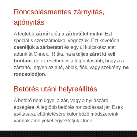
Roncsolásmentes zárnyitás,
ajtónyitás
A legtöbb
zárnál
elég a
zárbetétet nyitni
. Ezt
speciális szerszámokkal végezzük. Ezt követően
cseréljük a zárbetétet
és egy új kulcskészletet
adunk át Önnek. Ritka, ha
a teljes zárat ki kell
bontani
, de ez esetben is a legfontosabb, hogy a a
zártartó, legyen az ajtó, ablak, fiók, vagy szekrény,
ne
roncsolódjon
.
Betörés utáni helyreállítás
A betörő nem ügyel a
zár
, vagy a nyílászáró
épségére. A legtöbb betörés roncsolással jár. Ezek
javítására, eltüntetésére különböző módszereink
vannak amelyeket egyeztetjük Önnel.