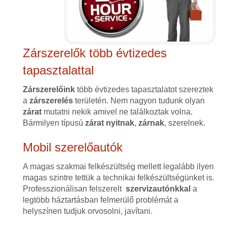
Zárszerelők több évtizedes
tapasztalattal
Zárszerelőink
több évtizedes tapasztalatot szereztek
a
zárszerelés
területén. Nem nagyon tudunk olyan
zárat
mutatni nekik amivel ne találkoztak volna.
Bármilyen típusú
zárat
nyitnak
,
zárnak
, szerelnek.
Mobil szerelőautók
A magas szakmai felkészültség mellett legalább ilyen
magas szintre tettük a technikai felkészültségünket is.
Professzionálisan felszerelt
szervizautónkkal
a
legtöbb háztartásban felmerülő problémát a
helyszínen tudjuk orvosolni, javítani.