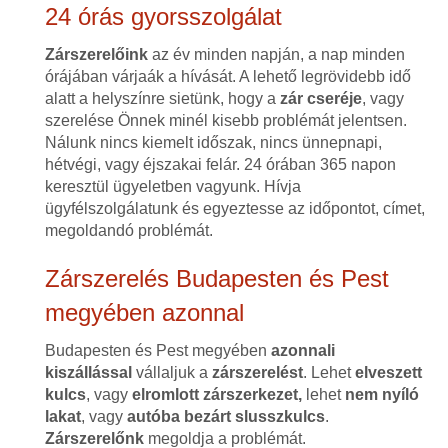
24 órás gyorsszolgálat
Zárszerelőink
az év minden napján, a nap minden
órájában várjaák a hívását. A lehető legrövidebb idő
alatt a helyszínre sietünk, hogy a
zár cseréje
, vagy
szerelése Önnek minél kisebb problémát jelentsen.
Nálunk nincs kiemelt időszak, nincs ünnepnapi,
hétvégi, vagy éjszakai felár. 24 órában 365 napon
keresztül ügyeletben vagyunk. Hívja
ügyfélszolgálatunk és egyeztesse az időpontot, címet,
megoldandó problémát.
Zárszerelés Budapesten és Pest
megyében azonnal
Budapesten és Pest megyében
azonnali
kiszállással
vállaljuk a
zárszerelést
. Lehet
elveszett
kulcs
, vagy
elromlott zárszerkezet,
lehet
nem nyíló
lakat
, vagy
autóba bezárt slusszkulcs
.
Zárszerelőnk
megoldja a problémát.