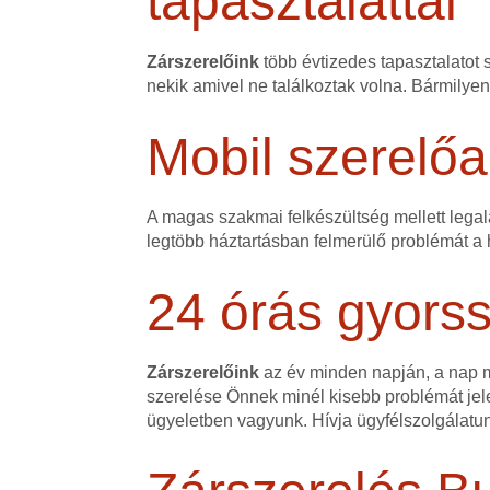
tapasztalattal
Zárszerelőink
több évtizedes tapasztalatot 
nekik amivel ne találkoztak volna. Bármilye
Mobil szerelőa
A magas szakmai felkészültség mellett legalá
legtöbb háztartásban felmerülő problémát a h
24 órás gyorss
Zárszerelőink
az év minden napján, a nap mi
szerelése Önnek minél kisebb problémát jele
ügyeletben vagyunk. Hívja ügyfélszolgálatu