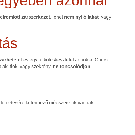
egyében azonnal
elromlott zárszerkezet,
lehet
nem nyíló lakat
, vagy
tás
 zárbetétet
és egy új kulcskészletet adunk át Önnek.
blak, fiók, vagy szekrény,
ne roncsolódjon
.
, eltüntetésére különböző módszereink vannak