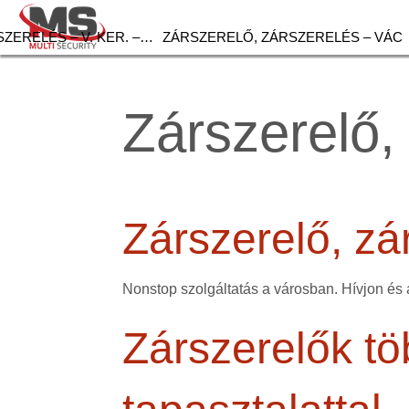
ZERELÉS – V. KER. –…
ZÁRSZERELŐ, ZÁRSZERELÉS – VÁC
Zárszerelő,
Zárszerelő, zá
Nonstop szolgáltatás a városban. Hívjon és 
Zárszerelők tö