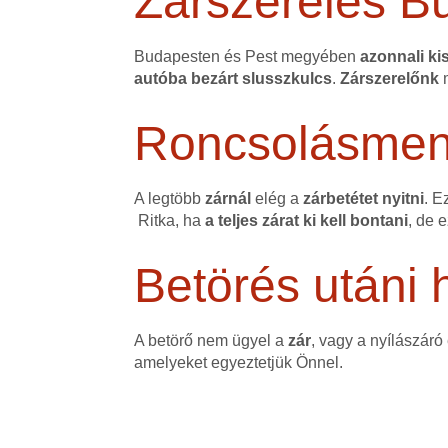
Zárszerelés B
Budapesten és Pest megyében
azonnali kis
autóba bezárt slusszkulcs
.
Zárszerelőnk
m
Roncsolásmente
A legtöbb
zárnál
elég a
zárbetétet nyitni
. E
Ritka, ha
a teljes zárat ki kell bontani
, de 
Betörés utáni h
A betörő nem ügyel a
zár
, vagy a nyílászáró
amelyeket egyeztetjük Önnel.