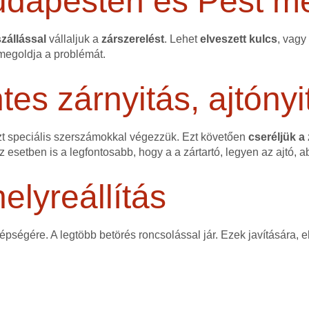
udapesten és Pest m
zállással
vállaljuk a
zárszerelést
. Lehet
elveszett kulcs
, vagy
egoldja a problémát.
s zárnyitás, ajtónyi
zt speciális szerszámokkal végezzük. Ezt követően
cseréljük a
ez esetben is a legfontosabb, hogy a a zártartó, legyen az ajtó, a
elyreállítás
 épségére. A legtöbb betörés roncsolással jár. Ezek javítására