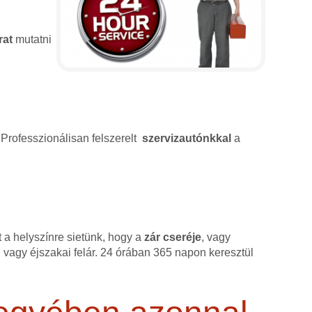
rat
mutatni
 Professzionálisan felszerelt
szervizautónkkal
a
 a helyszínre sietünk, hogy a
zár cseréje
, vagy
 vagy éjszakai felár. 24 órában 365 napon keresztül