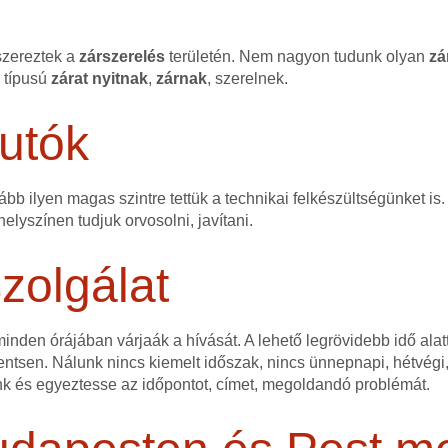
szereztek a
zárszerelés
területén. Nem nagyon tudunk olyan
zá
n típusú
zárat
nyitnak
,
zárnak
, szerelnek.
utók
bb ilyen magas szintre tettük a technikai felkészültségünket is.
elyszínen tudjuk orvosolni, javítani.
zolgálat
nden órájában várjaák a hívását. A lehető legrövidebb idő alatt
ntsen. Nálunk nincs kiemelt időszak, nincs ünnepnapi, hétvégi,
nk és egyeztesse az időpontot, címet, megoldandó problémát.