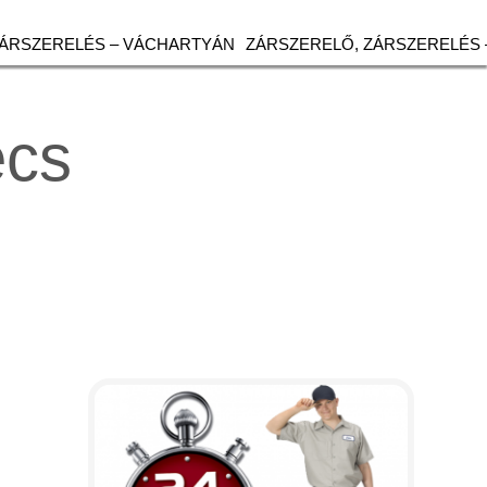
ZÁRSZERELÉS – VÁCHARTYÁN
ZÁRSZERELŐ, ZÁRSZERELÉS 
écs