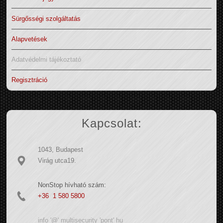
Sürgősségi szolgáltatás
Alapvetések
Adatvédelmi tájékoztató
Regisztráció
Kapcsolat:
1043, Budapest
Virág utca19.
NonStop hívható szám:
+36 1 580 5800
info '@' multisecurity 'pont' hu