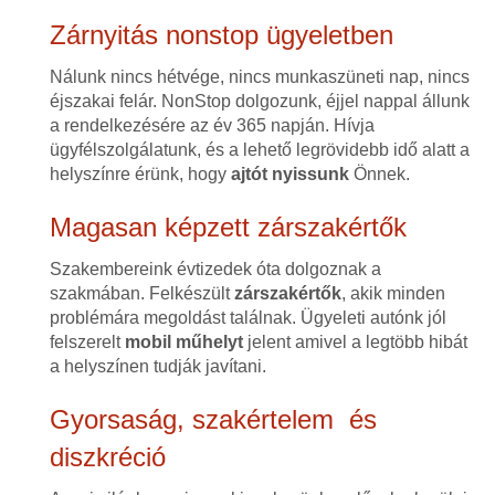
Zárnyitás nonstop ügyeletben
Nálunk nincs hétvége, nincs munkaszüneti nap, nincs
éjszakai felár. NonStop dolgozunk, éjjel nappal állunk
a rendelkezésére az év 365 napján. Hívja
ügyfélszolgálatunk, és a lehető legrövidebb idő alatt a
helyszínre érünk, hogy
ajtót nyissunk
Önnek.
Magasan képzett zárszakértők
Szakembereink évtizedek óta dolgoznak a
szakmában. Felkészült
zárszakértők
, akik minden
problémára megoldást találnak. Ügyeleti autónk jól
felszerelt
mobil műhelyt
jelent amivel a legtöbb hibát
a helyszínen tudják javítani.
Gyorsaság, szakértelem és
diszkréció