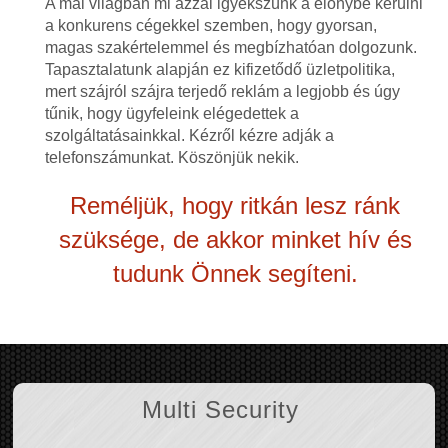
A mai világban mi azzal igyekszünk a előnybe kerülni
a konkurens cégekkel szemben, hogy gyorsan,
magas szakértelemmel és megbízhatóan dolgozunk.
Tapasztalatunk alapján ez kifizetődő üzletpolitika,
mert szájról szájra terjedő reklám a legjobb és úgy
tűnik, hogy ügyfeleink elégedettek a
szolgáltatásainkkal. Kézről kézre adják a
telefonszámunkat. Köszönjük nekik.
Reméljük, hogy ritkán lesz ránk
szüksége, de akkor minket hív és
tudunk Önnek segíteni.
Multi Security