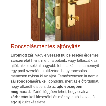
Roncsolásmentes ajtónyitás
Elromlott zár
, vagy
elveszett kulcs
esetén érdemes
zárszerelőt
hívni, mert ha betörik, vagy felfeszítik az
ajtót, akkor sokkal nagyobb lehet a kár, min amennyit
egy profi szerelőnek kifizetne, hogy roncsolás
mentesen nyissa ki az ajtót. Természetesen itt nem a
zár roncsolására
kell gondolni, mert az előfordulhat,
hogy elkerülhetetlen, de az
ajtó épségben
megmarad
. Zártól függően lehet, hogy csak a
zárbetétet
kell kicserélni és már nyitható is az ajtó
egy új kulcskészlettel.