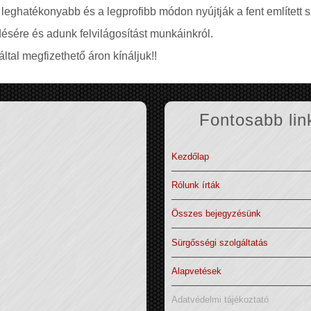
 leghatékonyabb és a legprofibb módon nyújtják a fent említett s
ésére és adunk felvilágosítást munkáinkról.
ltal megfizethető áron kínáljuk!!
Fontosabb lin
Kezdőlap
Rólunk írták
Összes bejegyzésünk
Sürgősségi szolgáltatás
Alapvetések
Adatvédelmi tájékoztató