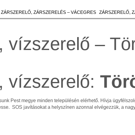
ZÁRSZERELŐ, ZÁRSZERELÉS – VÁCEGRES
ZÁRSZERELŐ, 
, vízszerelő – Tö
, vízszerelő:
Tör
tásunk Pest megye minden településén elérhető. Hívja ügyfélsz
esse. SOS javításokat a helyszínen azonnal elvégezzük, a na