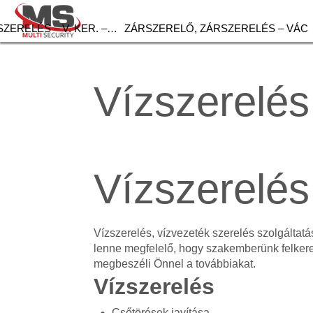
ZERELÉS – V. KER. –…
ZÁRSZERELŐ, ZÁRSZERELÉS – VÁC
Vízszerelés
Vízszerelés
Vízszerelés, vízvezeték szerelés szolgálta
lenne megfelelő, hogy szakemberünk felker
megbeszéli Önnel a továbbiakat.
Vízszerelés
Csőtörések javítása