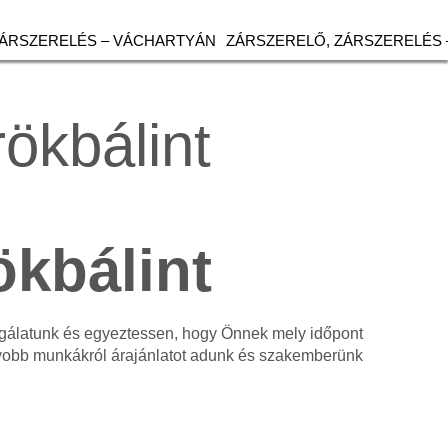
ZÁRSZERELÉS – VÁCHARTYÁN
ZÁRSZERELŐ, ZÁRSZERELÉS 
rökbálint
ökbálint
olgálatunk és egyeztessen, hogy Önnek mely időpont
gyobb munkákról árajánlatot adunk és szakemberünk