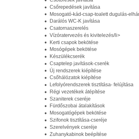
Csőrepedések javítása
Mosogató-kád-csap-toalett dugulás-elhár
Darálós WC-K javítása
Csatornaszerelés
Vízóratervezés és kivitelezés/li>
Kerti csapok bekötése
Mosógépek bekötése
Készülékcserék
Csaptelep javítások-cserék
Új rendszerek kiépítése
Csőhálózatok kiépítése
Lefolyórendszerek tisztítása- felújítása
Régi vezetékek átépítése
Szaniterek cseréje
Fürdőszobai átalakítások
Mosogatógépek bekötése
Szifonok tisztítása-cseréje
Szerelvények cseréje
Zuhanykabinok beépítése