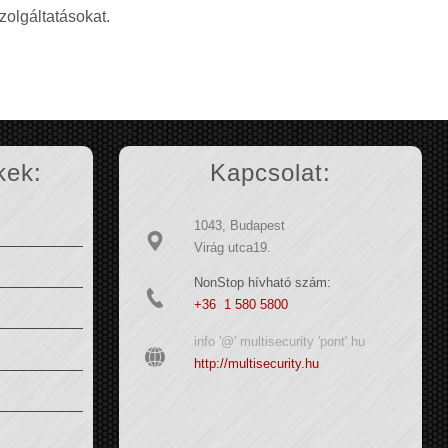
zolgáltatásokat.
kek:
Kapcsolat:
1043, Budapest
Virág utca19.
NonStop hívható szám:
+36 1 580 5800
info '@' multisecurity 'pont' hu
http://multisecurity.hu