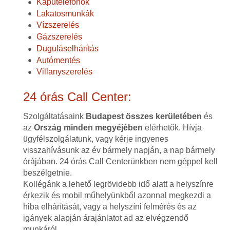
Kaputelefonok
Lakatosmunkák
Vízszerelés
Gázszerelés
Duguláselhárítás
Autómentés
Villanyszerelés
24 órás Call Center:
Szolgáltatásaink
Budapest összes kerületében
és
az
Ország minden megyéjében
elérhetők. Hívja
ügyfélszolgálatunk, vagy kérje ingyenes
visszahívásunk az év bármely napján, a nap bármely
órájában. 24 órás Call Centerünkben nem géppel kell
beszélgetnie.
Kollégánk a lehető legrövidebb idő alatt a helyszínre
érkezik és mobil műhelyünkből azonnal megkezdi a
hiba elhárítását, vagy a helyszíni felmérés és az
igányek alapján árajánlatot ad az elvégzendő
munkáról.