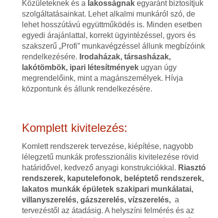
Közületeknek és a
lakosságnak
egyaránt biztosítjuk
szolgáltatásainkat. Lehet alkalmi munkáról szó, de
lehet hosszútávú együttműködés is. Minden esetben
egyedi árajánlattal, korrekt ügyintézéssel, gyors és
szakszerű „Profi” munkavégzéssel állunk megbízóink
rendelkezésére.
Irodaházak, társasházak,
lakótömbök, ipari létesítmények
ugyan úgy
megrendelőink, mint a magánszemélyek. Hívja
központunk és állunk rendelkezésére.
Komplett kivitelezés:
Komlett rendszerek tervezése, kiépítése, nagyobb
lélegzetű munkák professzionális kivitelezése rövid
határidővel, kedvező anyagi konstrukciókkal.
Riasztó
rendszerek, kaputelefonok, beléptető rendszerek,
lakatos munkák épületek szakipari munkálatai,
villanyszerelés, gázszerelés, vízszerelés,
a
tervezéstől az átadásig. A helyszíni felmérés és az