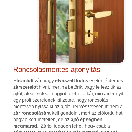
Roncsolásmentes ajtónyitás
Elromlott zár
, vagy
elveszett kulcs
esetén érdemes
zárszerelőt
hívni, mert ha betörik, vagy felfeszítik az
ajtót, akkor sokkal nagyobb lehet a kár, min amennyit
egy profi szerelőnek kifizetne, hogy roncsolás
mentesen nyissa ki az ajtót. Természetesen itt nem a
zár roncsolására
kell gondolni, mert az előfordulhat,
hogy elkerülhetetlen, de az
ajtó épségben
megmarad
. Zártól függően lehet, hogy csak a