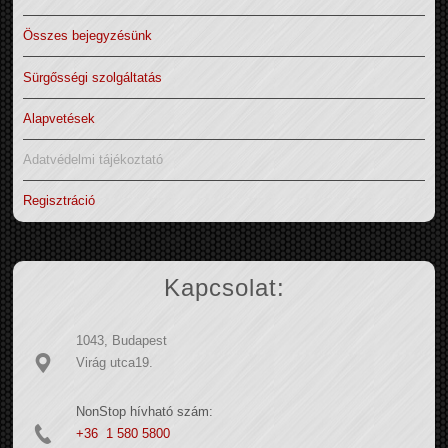
Összes bejegyzésünk
Sürgősségi szolgáltatás
Alapvetések
Adatvédelmi tájékoztató
Regisztráció
Kapcsolat:
1043, Budapest
Virág utca19.
NonStop hívható szám:
+36 1 580 5800