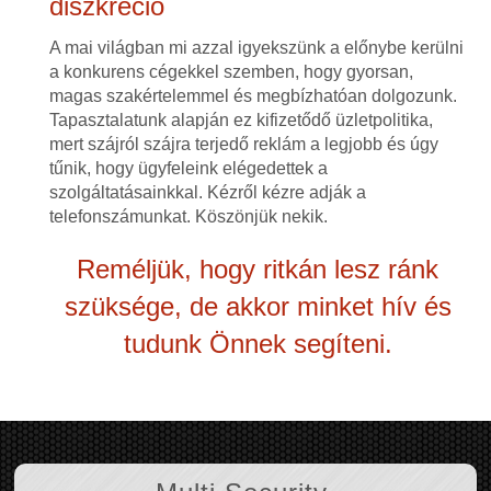
diszkréció
A mai világban mi azzal igyekszünk a előnybe kerülni
a konkurens cégekkel szemben, hogy gyorsan,
magas szakértelemmel és megbízhatóan dolgozunk.
Tapasztalatunk alapján ez kifizetődő üzletpolitika,
mert szájról szájra terjedő reklám a legjobb és úgy
tűnik, hogy ügyfeleink elégedettek a
szolgáltatásainkkal. Kézről kézre adják a
telefonszámunkat. Köszönjük nekik.
Reméljük, hogy ritkán lesz ránk
szüksége, de akkor minket hív és
tudunk Önnek segíteni.