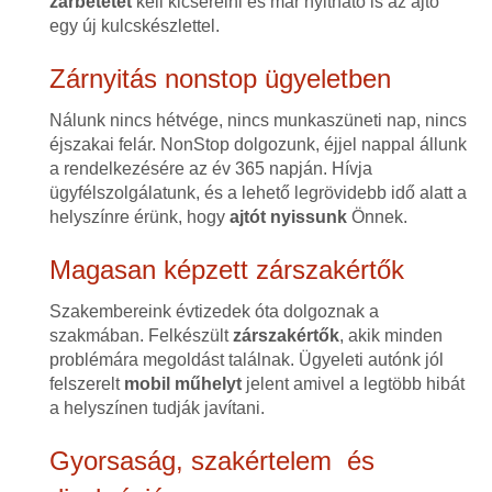
zárbetétet
kell kicserélni és már nyitható is az ajtó
egy új kulcskészlettel.
Zárnyitás nonstop ügyeletben
Nálunk nincs hétvége, nincs munkaszüneti nap, nincs
éjszakai felár. NonStop dolgozunk, éjjel nappal állunk
a rendelkezésére az év 365 napján. Hívja
ügyfélszolgálatunk, és a lehető legrövidebb idő alatt a
helyszínre érünk, hogy
ajtót nyissunk
Önnek.
Magasan képzett zárszakértők
Szakembereink évtizedek óta dolgoznak a
szakmában. Felkészült
zárszakértők
, akik minden
problémára megoldást találnak. Ügyeleti autónk jól
felszerelt
mobil műhelyt
jelent amivel a legtöbb hibát
a helyszínen tudják javítani.
Gyorsaság, szakértelem és