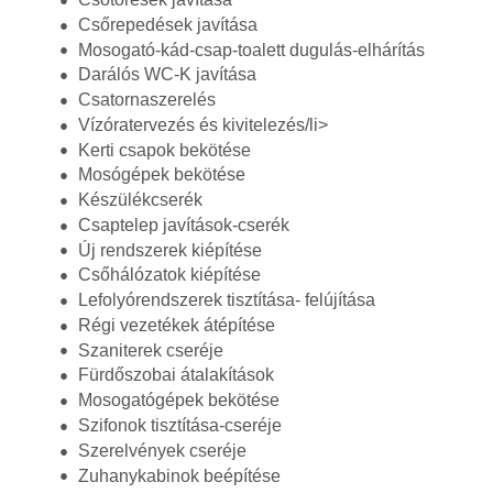
Csőrepedések javítása
Mosogató-kád-csap-toalett dugulás-elhárítás
Darálós WC-K javítása
Csatornaszerelés
Vízóratervezés és kivitelezés/li>
Kerti csapok bekötése
Mosógépek bekötése
Készülékcserék
Csaptelep javítások-cserék
Új rendszerek kiépítése
Csőhálózatok kiépítése
Lefolyórendszerek tisztítása- felújítása
Régi vezetékek átépítése
Szaniterek cseréje
Fürdőszobai átalakítások
Mosogatógépek bekötése
Szifonok tisztítása-cseréje
Szerelvények cseréje
Zuhanykabinok beépítése