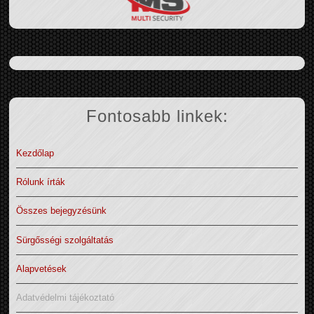
Fontosabb linkek:
Kezdőlap
Rólunk írták
Összes bejegyzésünk
Sürgősségi szolgáltatás
Alapvetések
Adatvédelmi tájékoztató