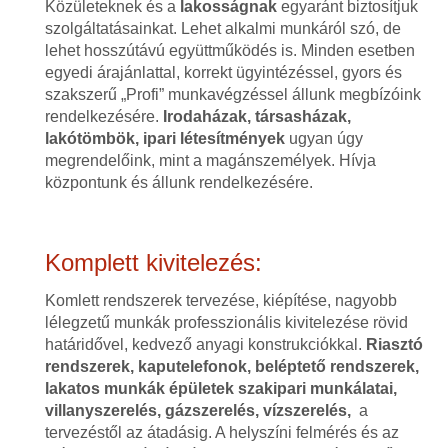
Közületeknek és a
lakosságnak
egyaránt biztosítjuk
szolgáltatásainkat. Lehet alkalmi munkáról szó, de
lehet hosszútávú együttműködés is. Minden esetben
egyedi árajánlattal, korrekt ügyintézéssel, gyors és
szakszerű „Profi” munkavégzéssel állunk megbízóink
rendelkezésére.
Irodaházak, társasházak,
lakótömbök, ipari létesítmények
ugyan úgy
megrendelőink, mint a magánszemélyek. Hívja
központunk és állunk rendelkezésére.
Komplett kivitelezés:
Komlett rendszerek tervezése, kiépítése, nagyobb
lélegzetű munkák professzionális kivitelezése rövid
határidővel, kedvező anyagi konstrukciókkal.
Riasztó
rendszerek, kaputelefonok, beléptető rendszerek,
lakatos munkák épületek szakipari munkálatai,
villanyszerelés, gázszerelés, vízszerelés,
a
tervezéstől az átadásig. A helyszíni felmérés és az