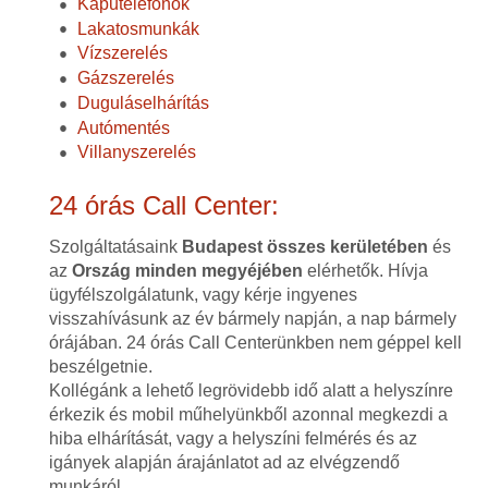
Kaputelefonok
Lakatosmunkák
Vízszerelés
Gázszerelés
Duguláselhárítás
Autómentés
Villanyszerelés
24 órás Call Center:
Szolgáltatásaink
Budapest összes kerületében
és
az
Ország minden megyéjében
elérhetők. Hívja
ügyfélszolgálatunk, vagy kérje ingyenes
visszahívásunk az év bármely napján, a nap bármely
órájában. 24 órás Call Centerünkben nem géppel kell
beszélgetnie.
Kollégánk a lehető legrövidebb idő alatt a helyszínre
érkezik és mobil műhelyünkből azonnal megkezdi a
hiba elhárítását, vagy a helyszíni felmérés és az
igányek alapján árajánlatot ad az elvégzendő
munkáról.