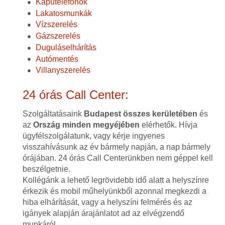
Kaputelefonok
Lakatosmunkák
Vízszerelés
Gázszerelés
Duguláselhárítás
Autómentés
Villanyszerelés
24 órás Call Center:
Szolgáltatásaink
Budapest összes kerületében
és
az
Ország minden megyéjében
elérhetők. Hívja
ügyfélszolgálatunk, vagy kérje ingyenes
visszahívásunk az év bármely napján, a nap bármely
órájában. 24 órás Call Centerünkben nem géppel kell
beszélgetnie.
Kollégánk a lehető legrövidebb idő alatt a helyszínre
érkezik és mobil műhelyünkből azonnal megkezdi a
hiba elhárítását, vagy a helyszíni felmérés és az
igányek alapján árajánlatot ad az elvégzendő
munkáról.