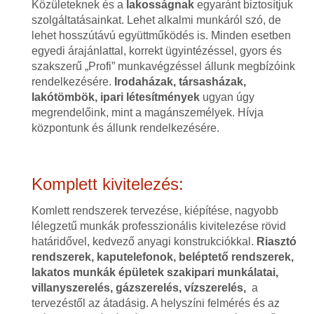
Közületeknek és a
lakosságnak
egyaránt biztosítjuk
szolgáltatásainkat. Lehet alkalmi munkáról szó, de
lehet hosszútávú együttműködés is. Minden esetben
egyedi árajánlattal, korrekt ügyintézéssel, gyors és
szakszerű „Profi” munkavégzéssel állunk megbízóink
rendelkezésére.
Irodaházak, társasházak,
lakótömbök, ipari létesítmények
ugyan úgy
megrendelőink, mint a magánszemélyek. Hívja
központunk és állunk rendelkezésére.
Komplett kivitelezés:
Komlett rendszerek tervezése, kiépítése, nagyobb
lélegzetű munkák professzionális kivitelezése rövid
határidővel, kedvező anyagi konstrukciókkal.
Riasztó
rendszerek, kaputelefonok, beléptető rendszerek,
lakatos munkák épületek szakipari munkálatai,
villanyszerelés, gázszerelés, vízszerelés,
a
tervezéstől az átadásig. A helyszíni felmérés és az