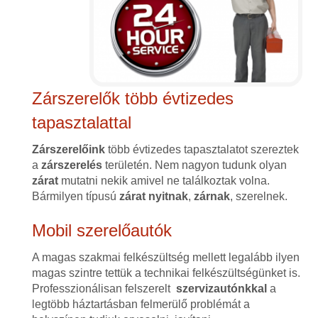
Zárszerelők több évtizedes
tapasztalattal
Zárszerelőink
több évtizedes tapasztalatot szereztek
a
zárszerelés
területén. Nem nagyon tudunk olyan
zárat
mutatni nekik amivel ne találkoztak volna.
Bármilyen típusú
zárat
nyitnak
,
zárnak
, szerelnek.
Mobil szerelőautók
A magas szakmai felkészültség mellett legalább ilyen
magas szintre tettük a technikai felkészültségünket is.
Professzionálisan felszerelt
szervizautónkkal
a
legtöbb háztartásban felmerülő problémát a