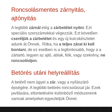
Roncsolásmentes zárnyitás,
ajtónyitás
A legtöbb
zárnál
elég a
zárbetétet nyitni
. Ezt
speciális szerszámokkal végezzük. Ezt követően
cseréljük a zárbetétet
és egy új kulcskészletet
adunk át Önnek. Ritka, ha
a teljes zárat ki kell
bontani
, de ez esetben is a legfontosabb, hogy a a
zártartó, legyen az ajtó, ablak, fiók, vagy szekrény,
ne
roncsolódjon
.
Betörés utáni helyreállítás
A betörő nem ügyel a
zár
, vagy a nyílászáró
épségére. A legtöbb betörés roncsolással jár. Ezek
javítására, eltüntetésére különböző módszereink
vannak amelyeket egyeztetjük Önnel.