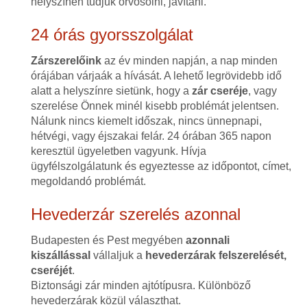
helyszínen tudjuk orvosolni, javítani.
24 órás gyorsszolgálat
Zárszerelőink
az év minden napján, a nap minden
órájában várjaák a hívását. A lehető legrövidebb idő
alatt a helyszínre sietünk, hogy a
zár cseréje
, vagy
szerelése Önnek minél kisebb problémát jelentsen.
Nálunk nincs kiemelt időszak, nincs ünnepnapi,
hétvégi, vagy éjszakai felár. 24 órában 365 napon
keresztül ügyeletben vagyunk. Hívja
ügyfélszolgálatunk és egyeztesse az időpontot, címet,
megoldandó problémát.
Hevederzár szerelés azonnal
Budapesten és Pest megyében
azonnali
kiszállással
vállaljuk a
hevederzárak felszerelését,
cseréjét
.
Biztonsági zár minden ajtótípusra. Különböző
hevederzárak közül választhat.