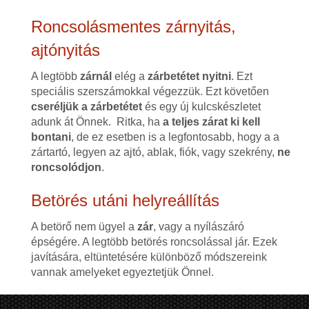
Roncsolásmentes zárnyitás,
ajtónyitás
A legtöbb
zárnál
elég a
zárbetétet nyitni
. Ezt
speciális szerszámokkal végezzük. Ezt követően
cseréljük a zárbetétet
és egy új kulcskészletet
adunk át Önnek. Ritka, ha
a teljes zárat ki kell
bontani
, de ez esetben is a legfontosabb, hogy a a
zártartó, legyen az ajtó, ablak, fiók, vagy szekrény,
ne
roncsolódjon
.
Betörés utáni helyreállítás
A betörő nem ügyel a
zár
, vagy a nyílászáró
épségére. A legtöbb betörés roncsolással jár. Ezek
javítására, eltüntetésére különböző módszereink
vannak amelyeket egyeztetjük Önnel.