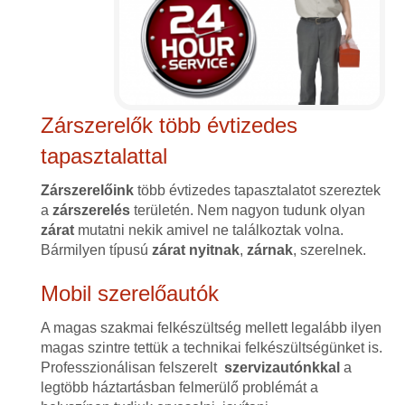
Zárszerelők több évtizedes
tapasztalattal
Zárszerelőink
több évtizedes tapasztalatot szereztek
a
zárszerelés
területén. Nem nagyon tudunk olyan
zárat
mutatni nekik amivel ne találkoztak volna.
Bármilyen típusú
zárat
nyitnak
,
zárnak
, szerelnek.
Mobil szerelőautók
A magas szakmai felkészültség mellett legalább ilyen
magas szintre tettük a technikai felkészültségünket is.
Professzionálisan felszerelt
szervizautónkkal
a
legtöbb háztartásban felmerülő problémát a