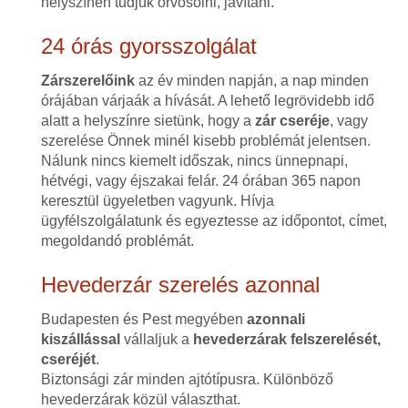
helyszínen tudjuk orvosolni, javítani.
24 órás gyorsszolgálat
Zárszerelőink
az év minden napján, a nap minden
órájában várjaák a hívását. A lehető legrövidebb idő
alatt a helyszínre sietünk, hogy a
zár cseréje
, vagy
szerelése Önnek minél kisebb problémát jelentsen.
Nálunk nincs kiemelt időszak, nincs ünnepnapi,
hétvégi, vagy éjszakai felár. 24 órában 365 napon
keresztül ügyeletben vagyunk. Hívja
ügyfélszolgálatunk és egyeztesse az időpontot, címet,
megoldandó problémát.
Hevederzár szerelés azonnal
Budapesten és Pest megyében
azonnali
kiszállással
vállaljuk a
hevederzárak felszerelését,
cseréjét
.
Biztonsági zár minden ajtótípusra. Különböző
hevederzárak közül választhat.